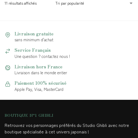
11 résultats affichés
Livraison gratuite
sans minimum d'achat
Service Français
Une question ? contactez nous !
Livraison hors France
Livraison dans le monde entier
Paiement 100% sécurisé
Apple Pay, Visa, MasterCard
BOUTIQUE N°1 GHIBLI
Retrouvez vos personnages préférés du Studio Ghibli avec notre
boutique spécialisée à cet univers japonais !