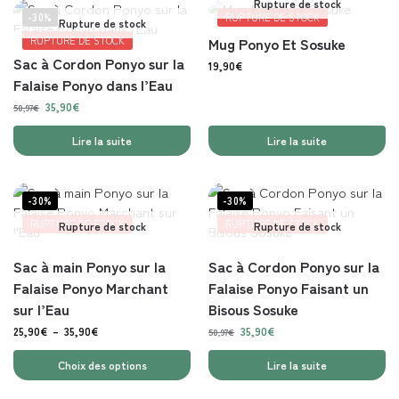
Rupture de stock
-30%
RUPTURE DE STOCK
Rupture de stock
RUPTURE DE STOCK
Mug Ponyo Et Sosuke
Sac à Cordon Ponyo sur la
19,90
€
Falaise Ponyo dans l’Eau
35,90
€
50,97
€
Lire la suite
Lire la suite
-30%
-30%
RUPTURE DE STOCK
RUPTURE DE STOCK
Rupture de stock
Rupture de stock
Sac à main Ponyo sur la
Sac à Cordon Ponyo sur la
Falaise Ponyo Marchant
Falaise Ponyo Faisant un
sur l’Eau
Bisous Sosuke
25,90
€
–
35,90
€
35,90
€
50,97
€
Choix des options
Lire la suite