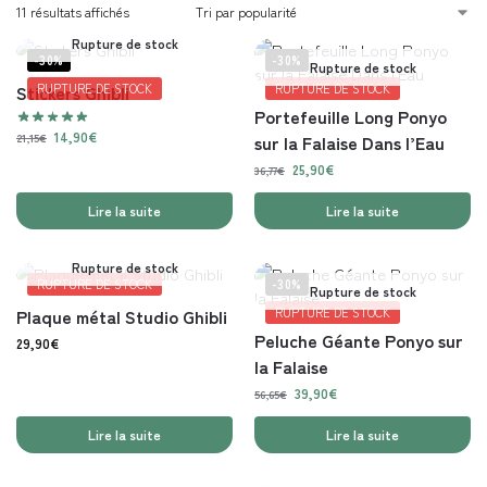
11 résultats affichés
Rupture de stock
-30%
-30%
Rupture de stock
Stickers Ghibli
RUPTURE DE STOCK
RUPTURE DE STOCK
Portefeuille Long Ponyo
14,90
€
21,15
€
sur la Falaise Dans l’Eau
25,90
€
36,77
€
Lire la suite
Lire la suite
Rupture de stock
RUPTURE DE STOCK
-30%
Rupture de stock
Plaque métal Studio Ghibli
RUPTURE DE STOCK
Peluche Géante Ponyo sur
29,90
€
la Falaise
39,90
€
56,65
€
Lire la suite
Lire la suite