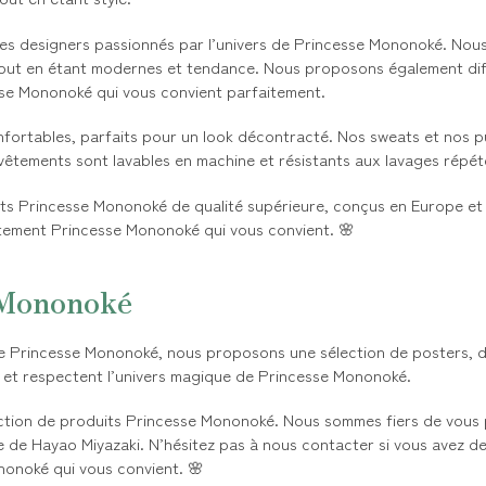
des designers passionnés par l’univers de Princesse Mononoké. Nous
 tout en étant modernes et tendance. Nous proposons également dif
sse Mononoké qui vous convient parfaitement.
fortables, parfaits pour un look décontracté. Nos sweats et nos pul
 vêtements sont lavables en machine et résistants aux lavages répét
 Princesse Mononoké de qualité supérieure, conçus en Europe et re
êtement Princesse Mononoké qui vous convient. 🌸
 Mononoké
e Princesse Mononoké, nous proposons une sélection de posters, de t
e et respectent l’univers magique de Princesse Mononoké.
tion de produits Princesse Mononoké. Nous sommes fiers de vous p
aire de Hayao Miyazaki. N’hésitez pas à nous contacter si vous avez
nonoké qui vous convient. 🌸