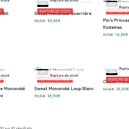
-30%
-30%
Ruptu
K
RUPTURE DE STOCK
RUPTURE DE
hibli
Sweat Mononoké Guerrière
Pin’s Princ
69,90
€
99,25
€
Kodamas
14,90
€
21,15
€
Ruptu
-30%
-30%
 stock
Rupture de stock
K
RUPTURE DE STOCK
RUPTURE DE
Collier Pri
se Mononoké
Sweat Mononoké Loup Blanc
39,90
€
56,65
€
es
69,90
€
99,25
€
20 sur 82 résultats