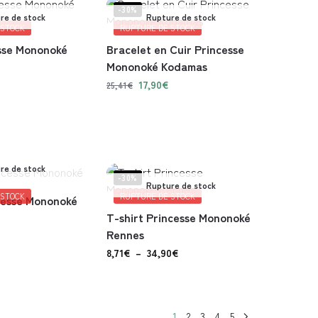
-30%
re de stock
Rupture de stock
 STOCK
RUPTURE DE STOCK
esse Mononoké
Bracelet en Cuir Princesse
Mononoké Kodamas
17,90
€
25,41
€
re de stock
-30%
Rupture de stock
 STOCK
RUPTURE DE STOCK
ncesse Mononoké
T-shirt Princesse Mononoké
Rennes
8,71
€
–
34,90
€
1
2
3
4
5