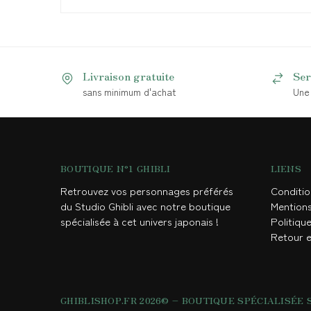
Livraison gratuite
Ser
sans minimum d'achat
Une 
BOUTIQUE N°1 GHIBLI
LIENS
Retrouvez vos personnages préférés
Conditi
du Studio Ghibli avec notre boutique
Mention
spécialisée à cet univers japonais !
Politique
Retour 
GHIBLISHOP.FR 2026© – BOUTIQUE SPÉCIALISÉE 