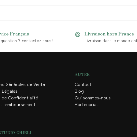
vice Français
Livraison hors France
question ? contactez nous !
Livraison dans le monde ent
AUTRE
ons Générales de Vente
Contact
s Légales
Blog
 de Confidentialité
Qui sommes-nous
et remboursement
Partenariat
STUDIO GHIBLI