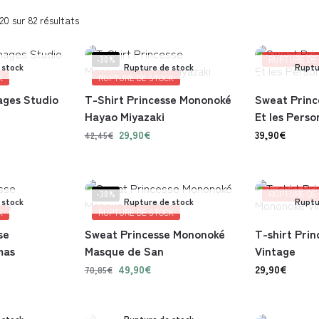
20 sur 82 résultats
-30%
RUPTURE DE
 stock
Rupture de stock
Ruptu
K
RUPTURE DE STOCK
ages Studio
T-Shirt Princesse Mononoké
Sweat Prin
Hayao Miyazaki
Et les Perso
29,90
€
39,90
€
42,45
€
-30%
RUPTURE DE
 stock
Rupture de stock
Ruptu
K
RUPTURE DE STOCK
se
Sweat Princesse Mononoké
T-shirt Pri
mas
Masque de San
Vintage
49,90
€
29,90
€
70,85
€
 stock
Rupture de stock