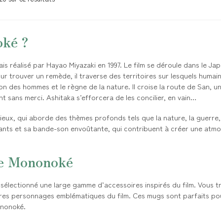
oké ?
is réalisé par Hayao Miyazaki en 1997. Le film se déroule dans le Jap
ur trouver un remède, il traverse des territoires sur lesquels humai
tion des hommes et le règne de la nature. Il croise la route de San, u
t sans merci. Ashitaka s’efforcera de les concilier, en vain…
ux, qui aborde des thèmes profonds tels que la nature, la guerre, la
nts et sa bande-son envoûtante, qui contribuent à créer une atm
se Mononoké
électionné une large gamme d’accessoires inspirés du film. Vous t
utres personnages emblématiques du film. Ces mugs sont parfaits po
ononoké.