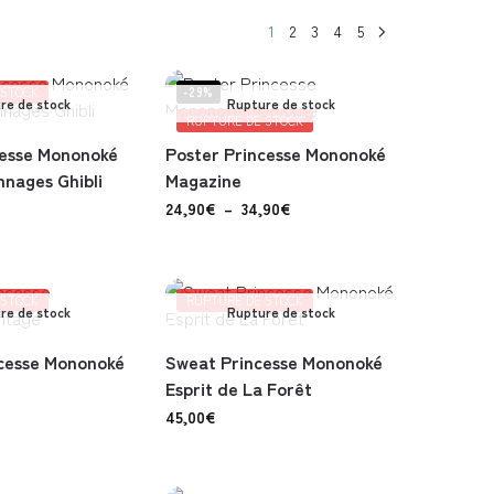
1
2
3
4
5
 STOCK
-29%
re de stock
Rupture de stock
RUPTURE DE STOCK
cesse Mononoké
Poster Princesse Mononoké
nnages Ghibli
Magazine
24,90
€
–
34,90
€
 STOCK
RUPTURE DE STOCK
re de stock
Rupture de stock
ncesse Mononoké
Sweat Princesse Mononoké
Esprit de La Forêt
45,00
€