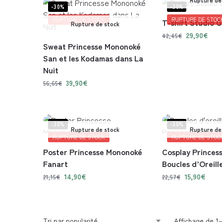
-30%
-30%
RUPTURE DE STOCK
RUPTURE DE STOC
T-shirt Studio G
Rupture de stock
29,90
€
42,45
€
Sweat Princesse Mononoké
San et les Kodamas dans La
Nuit
39,90
€
56,65
€
-30%
-30%
Rupture de stock
Rupture de
RUPTURE DE STOCK
RUPTURE DE STOC
Poster Princesse Mononoké
Cosplay Princes
Fanart
Boucles d’Oreill
14,90
€
15,90
€
21,15
€
22,57
€
Affichage de 1–