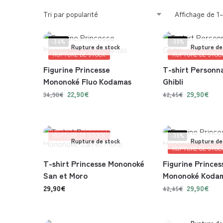
Affichage de 1–
-34%
-30%
Rupture de stock
Rupture de
RUPTURE DE STOCK
RUPTURE DE STOC
Figurine Princesse
T-shirt Personn
Mononoké Fluo Kodamas
Ghibli
22,90
€
29,90
€
34,90
€
42,45
€
RUPTURE DE STOCK
-30%
Rupture de stock
Rupture de
RUPTURE DE STOC
T-shirt Princesse Mononoké
Figurine Princes
San et Moro
Mononoké Koda
29,90
€
29,90
€
42,45
€
Rupture de