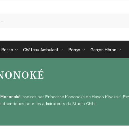
Re
o Rosso
Château Ambulant
Ponyo
Garçon Héron
ONONOKÉ
e Mononoké
inspires par Princesse Mononoke de Hayao Miyazaki. Re
s authentiques pour les admirateurs du Studio Ghibli.