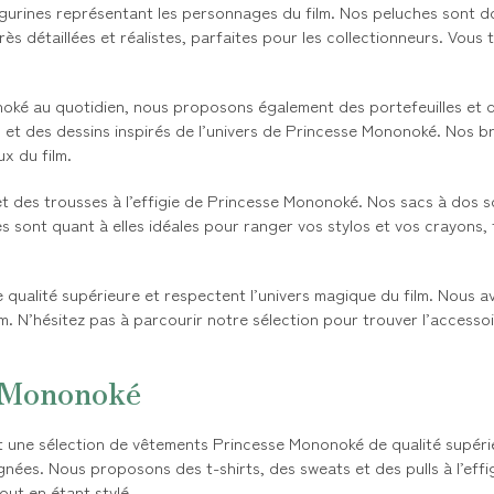
urines représentant les personnages du film. Nos peluches sont do
rès détaillées et réalistes, parfaites pour les collectionneurs. Vous
ké au quotidien, nous proposons également des portefeuilles et des 
s et des dessins inspirés de l’univers de Princesse Mononoké. Nos b
x du film.
 des trousses à l’effigie de Princesse Mononoké. Nos sacs à dos s
s sont quant à elles idéales pour ranger vos stylos et vos crayons,
ualité supérieure et respectent l’univers magique du film. Nous av
ilm. N’hésitez pas à parcourir notre sélection pour trouver l’access
 Mononoké
 une sélection de vêtements Princesse Mononoké de qualité supéri
ignées. Nous proposons des t-shirts, des sweats et des pulls à l’eff
ut en étant stylé.