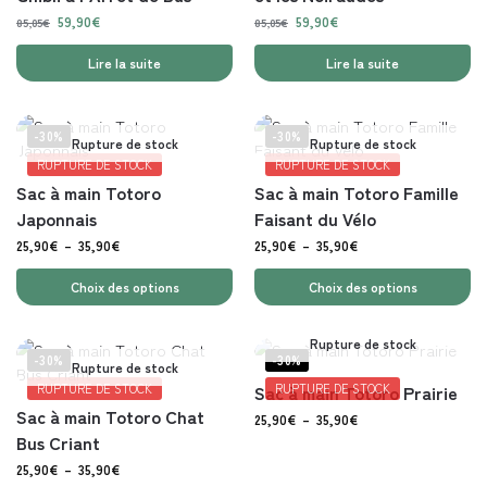
59,90
€
59,90
€
85,05
€
85,05
€
Lire la suite
Lire la suite
-30%
-30%
Rupture de stock
Rupture de stock
RUPTURE DE STOCK
RUPTURE DE STOCK
Sac à main Totoro
Sac à main Totoro Famille
Japonnais
Faisant du Vélo
25,90
€
–
35,90
€
25,90
€
–
35,90
€
Choix des options
Choix des options
Rupture de stock
-30%
-30%
Rupture de stock
RUPTURE DE STOCK
Sac à main Totoro Prairie
RUPTURE DE STOCK
Sac à main Totoro Chat
25,90
€
–
35,90
€
Bus Criant
25,90
€
–
35,90
€