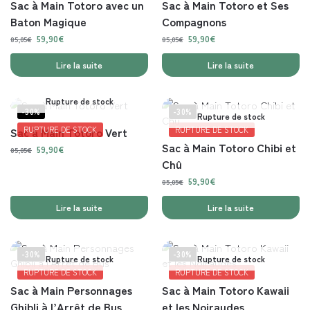
Sac à Main Totoro avec un
Sac à Main Totoro et Ses
Baton Magique
Compagnons
59,90
€
59,90
€
85,05
€
85,05
€
Lire la suite
Lire la suite
Rupture de stock
-30%
-30%
Rupture de stock
Sac à Main Totoro Vert
RUPTURE DE STOCK
RUPTURE DE STOCK
Sac à Main Totoro Chibi et
59,90
€
85,05
€
Chû
59,90
€
85,05
€
Lire la suite
Lire la suite
-30%
-30%
Rupture de stock
Rupture de stock
RUPTURE DE STOCK
RUPTURE DE STOCK
Sac à Main Personnages
Sac à Main Totoro Kawaii
Ghibli à l’Arrêt de Bus
et les Noiraudes