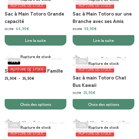
RUPTURE DE STOCK
RUPTURE DE STOCK
Sac à Main Totoro Grande
Sac à Main Totoro sur une
capacité
Branche avec ses Amis
44,90
€
59,90
€
63,75
€
85,05
€
Lire la suite
Lire la suite
Rupture de stock
-30%
-30%
Rupture de stock
Sac à main Totoro Famille
RUPTURE DE STOCK
RUPTURE DE STOCK
Sac à main Totoro Chat
25,90
€
–
35,90
€
Bus Kawaii
25,90
€
36,77
€
Choix des options
Choix des options
-30%
-30%
Rupture de stock
Rupture de stock
RUPTURE DE STOCK
RUPTURE DE STOCK