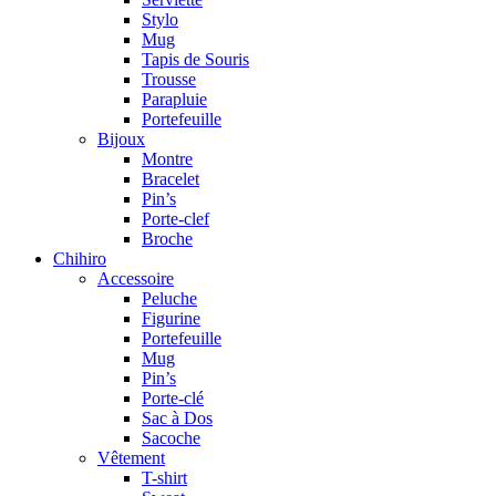
Stylo
Mug
Tapis de Souris
Trousse
Parapluie
Portefeuille
Bijoux
Montre
Bracelet
Pin’s
Porte-clef
Broche
Chihiro
Accessoire
Peluche
Figurine
Portefeuille
Mug
Pin’s
Porte-clé
Sac à Dos
Sacoche
Vêtement
T-shirt