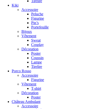
Tirelire
Kiki
Accessoire
Peluche
Figurine
Pin’s
Portefeuille
Bijoux
Vêtement
Sweat
Cosplay
Décoration
Poster
Coussin
Lampe
Tirelire
Porco Rosso
Accessoire
Figurine
Vêtement
T-shirt
Décoration
Poster
Château Ambulant
Accessoire