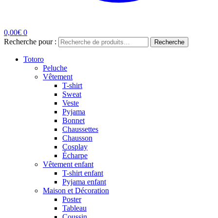
0,00
€
0
Recherche pour :
Recherche
Totoro
Peluche
Vêtement
T-shirt
Sweat
Veste
Pyjama
Bonnet
Chaussettes
Chausson
Cosplay
Écharpe
Vêtement enfant
T-shirt enfant
Pyjama enfant
Maison et Décoration
Poster
Tableau
Coussin