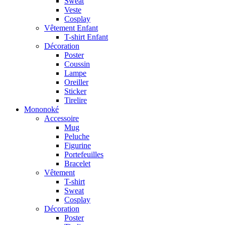
Sweat
Veste
Cosplay
Vêtement Enfant
T-shirt Enfant
Décoration
Poster
Coussin
Lampe
Oreiller
Sticker
Tirelire
Mononoké
Accessoire
Mug
Peluche
Figurine
Portefeuilles
Bracelet
Vêtement
T-shirt
Sweat
Cosplay
Décoration
Poster