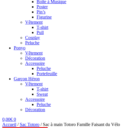
Boîte à Musique
Poster
Pin’s
Figurine
Vêtement
T-shirt
Pull
Cosplay
Peluche
Ponyo
Vêtement
Décoration
Accessoire
Peluche
Portefeuille
Garçon Héron
Vêtement
T-shirt
Sweat
Accessoire
Peluche
Décoration
0,00
€
0
Accueil
/
Sac Totoro
/
Sac à main Totoro Famille Faisant du Vélo