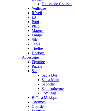
Housse de Coussin
Veilleuse
Réveil
Lit
Pouf
Plaid
Magnet
Lampe
Sticker
Tapis
Tirelire
Horloge
Accessoire
Figurine
Puzzle
Sac
Sac à Dos
Sac à Main
Sacoche
Sac Isotherme
Tote Bag
Boîte à Musique
Thermos
Gourde
Serviette