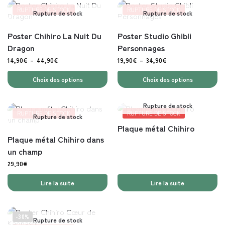
RUPTURE DE STOCK
RUPTURE DE STOCK
Rupture de stock
Rupture de stock
Poster Chihiro La Nuit Du
Poster Studio Ghibli
Dragon
Personnages
14,90
€
–
44,90
€
19,90
€
–
34,90
€
Choix des options
Choix des options
Rupture de stock
RUPTURE DE STOCK
RUPTURE DE STOCK
Rupture de stock
Plaque métal Chihiro
Plaque métal Chihiro dans
un champ
29,90
€
Lire la suite
Lire la suite
-30%
Rupture de stock