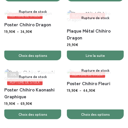
Rupture de stock
RUPTURE DE STOCK
RUPTURE DE STOCK
Rupture de stock
Poster Chihiro Dragon
Plaque Métal Chihiro
19,90
€
–
34,90
€
Dragon
29,90
€
Choix des options
Lire la suite
Rupture de stock
-30%
RUPTURE DE STOCK
Rupture de stock
RUPTURE DE STOCK
Poster Chihiro Fleuri
Poster Chihiro Kaonashi
19,90
€
–
44,90
€
Graphique
19,90
€
–
69,90
€
Choix des options
Choix des options