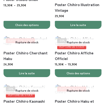
Poster Chihiro Illustration
19,90
€
–
29,90
€
Vintage
29,90
€
Choix des options
Lire la suite
RUPTURE DE STOCK
-30%
Rupture de stock
Rupture de stock
RUPTURE DE STOCK
Poster Chihiro Cherchant
Poster Chihiro Affiche
Haku
Officiel
24,90
€
15,90
€
–
19,90
€
Lire la suite
Choix des options
-30%
RUPTURE DE STOCK
Rupture de stock
Rupture de stock
RUPTURE DE STOCK
Poster Chihiro Kaonashi
Poster Chihiro Haku et