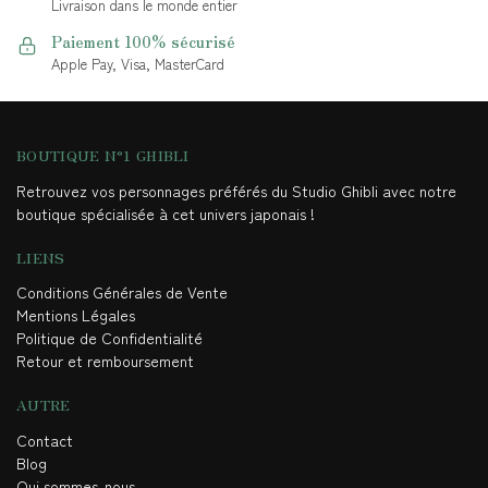
Livraison dans le monde entier
Paiement 100% sécurisé
Apple Pay, Visa, MasterCard
BOUTIQUE N°1 GHIBLI
Retrouvez vos personnages préférés du Studio Ghibli avec notre
boutique spécialisée à cet univers japonais !
LIENS
Conditions Générales de Vente
Mentions Légales
Politique de Confidentialité
Retour et remboursement
AUTRE
Contact
Blog
Qui sommes-nous