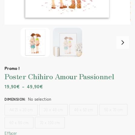
Promo !
Poster Chihiro Amour Passionnel
19,90
€
–
49,90
€
No selection
DIMENSION
:
A4 21 x 30 cm
30 x 40 cm
40 x 50 cm
50 x 70 cm
60 x 80 cm
70 x 100 cm
Effacer