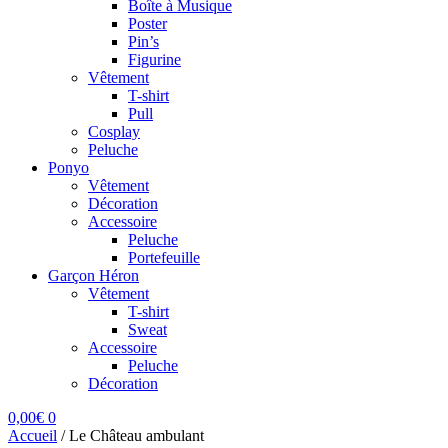
Boîte à Musique
Poster
Pin’s
Figurine
Vêtement
T-shirt
Pull
Cosplay
Peluche
Ponyo
Vêtement
Décoration
Accessoire
Peluche
Portefeuille
Garçon Héron
Vêtement
T-shirt
Sweat
Accessoire
Peluche
Décoration
0,00
€
0
Accueil
/
Le Château ambulant