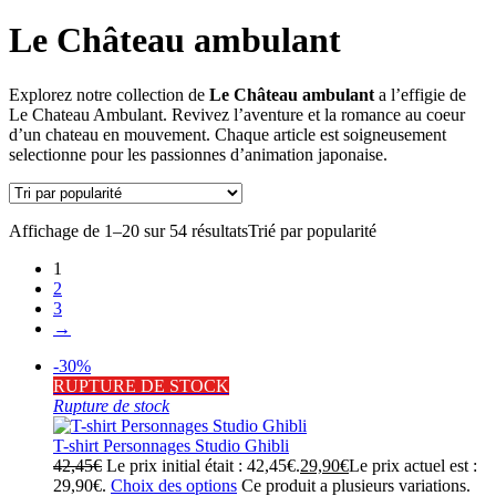
Le Château ambulant
Explorez notre collection de
Le Château ambulant
a l’effigie de
Le Chateau Ambulant. Revivez l’aventure et la romance au coeur
d’un chateau en mouvement. Chaque article est soigneusement
selectionne pour les passionnes d’animation japonaise.
Affichage de 1–20 sur 54 résultats
Trié par popularité
1
2
3
→
-30%
RUPTURE DE STOCK
Rupture de stock
T-shirt Personnages Studio Ghibli
42,45
€
Le prix initial était : 42,45€.
29,90
€
Le prix actuel est :
29,90€.
Choix des options
Ce produit a plusieurs variations.