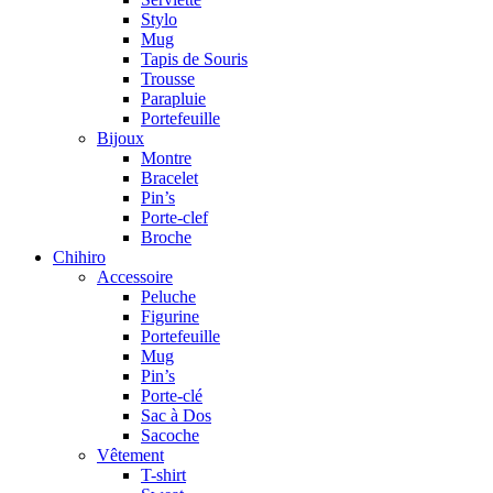
Stylo
Mug
Tapis de Souris
Trousse
Parapluie
Portefeuille
Bijoux
Montre
Bracelet
Pin’s
Porte-clef
Broche
Chihiro
Accessoire
Peluche
Figurine
Portefeuille
Mug
Pin’s
Porte-clé
Sac à Dos
Sacoche
Vêtement
T-shirt