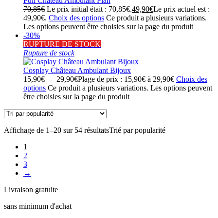
Pull Château Ambulant Plan
70,85
€
Le prix initial était : 70,85€.
49,90
€
Le prix actuel est :
49,90€.
Choix des options
Ce produit a plusieurs variations.
Les options peuvent être choisies sur la page du produit
-30%
RUPTURE DE STOCK
Rupture de stock
Cosplay Château Ambulant Bijoux
15,90
€
–
29,90
€
Plage de prix : 15,90€ à 29,90€
Choix des
options
Ce produit a plusieurs variations. Les options peuvent
être choisies sur la page du produit
Affichage de 1–20 sur 54 résultats
Trié par popularité
1
2
3
→
Livraison gratuite
sans minimum d'achat