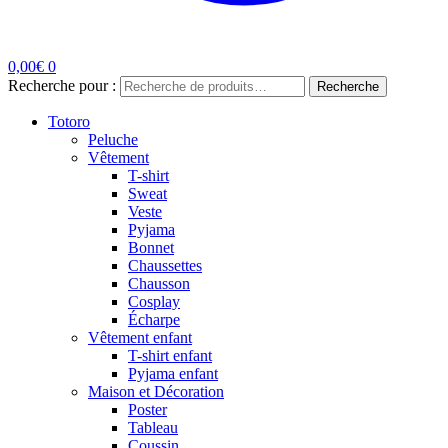
0,00
€
0
Recherche pour :
Recherche
Totoro
Peluche
Vêtement
T-shirt
Sweat
Veste
Pyjama
Bonnet
Chaussettes
Chausson
Cosplay
Écharpe
Vêtement enfant
T-shirt enfant
Pyjama enfant
Maison et Décoration
Poster
Tableau
Coussin