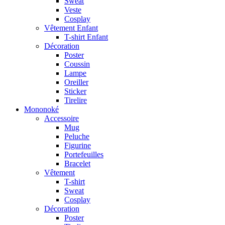
Sweat
Veste
Cosplay
Vêtement Enfant
T-shirt Enfant
Décoration
Poster
Coussin
Lampe
Oreiller
Sticker
Tirelire
Mononoké
Accessoire
Mug
Peluche
Figurine
Portefeuilles
Bracelet
Vêtement
T-shirt
Sweat
Cosplay
Décoration
Poster