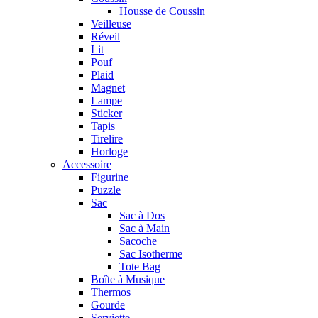
Housse de Coussin
Veilleuse
Réveil
Lit
Pouf
Plaid
Magnet
Lampe
Sticker
Tapis
Tirelire
Horloge
Accessoire
Figurine
Puzzle
Sac
Sac à Dos
Sac à Main
Sacoche
Sac Isotherme
Tote Bag
Boîte à Musique
Thermos
Gourde
Serviette