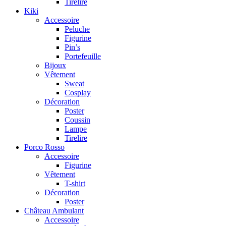
Tirelire
Kiki
Accessoire
Peluche
Figurine
Pin’s
Portefeuille
Bijoux
Vêtement
Sweat
Cosplay
Décoration
Poster
Coussin
Lampe
Tirelire
Porco Rosso
Accessoire
Figurine
Vêtement
T-shirt
Décoration
Poster
Château Ambulant
Accessoire