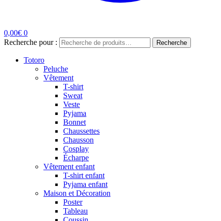
0,00
€
0
Recherche pour :
Recherche
Totoro
Peluche
Vêtement
T-shirt
Sweat
Veste
Pyjama
Bonnet
Chaussettes
Chausson
Cosplay
Écharpe
Vêtement enfant
T-shirt enfant
Pyjama enfant
Maison et Décoration
Poster
Tableau
Coussin