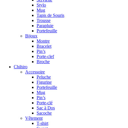
Stylo
Mug
Tapis de Souris
Trousse
Parapluie
Portefeuille
Bijoux
Montre
Bracelet
Pin’s
Porte-clef
Broche
Chihiro
Accessoire
Peluche
Figurine
Portefeuille
Mug
Pin’s
Porte-clé
Sac à Dos
Sacoche
Vêtement
T-shirt