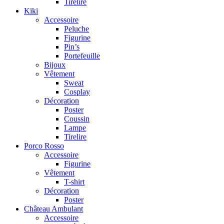
Tirelire
Kiki
Accessoire
Peluche
Figurine
Pin’s
Portefeuille
Bijoux
Vêtement
Sweat
Cosplay
Décoration
Poster
Coussin
Lampe
Tirelire
Porco Rosso
Accessoire
Figurine
Vêtement
T-shirt
Décoration
Poster
Château Ambulant
Accessoire