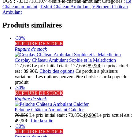
UGS :
7331371811074-t-shirt-le-chateau-ambulant
Catégories :
Le
Château ambulant
,
T-shirt Château Ambulant
,
Vêtement Château
Ambulant
Produits similaires
-30%
RUPTURE DE STOCK
Rupture de stock
Cosplay Château Ambulant Sophie et la Malediction
127,65
€
Le prix initial était : 127,65€.
89,90
€
Le prix actuel
est : 89,90€.
Choix des options
Ce produit a plusieurs
variations. Les options peuvent être choisies sur la page du
produit
-30%
RUPTURE DE STOCK
Rupture de stock
Peluche Château Ambulant Calcifer
70,85
€
Le prix initial était : 70,85€.
49,90
€
Le prix actuel est :
49,90€.
Lire la suite
-30%
RUPTURE DE STOCK