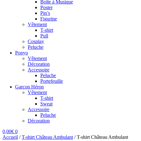
Boîte à Musique
Poster
Pin’s
Figurine
Vêtement
T-shirt
Pull
Cosplay
Peluche
Ponyo
Vêtement
Décoration
Accessoire
Peluche
Portefeuille
Garçon Héron
Vêtement
T-shirt
Sweat
Accessoire
Peluche
Décoration
0,00
€
0
Accueil
/
T-shirt Château Ambulant
/
T-shirt Château Ambulant