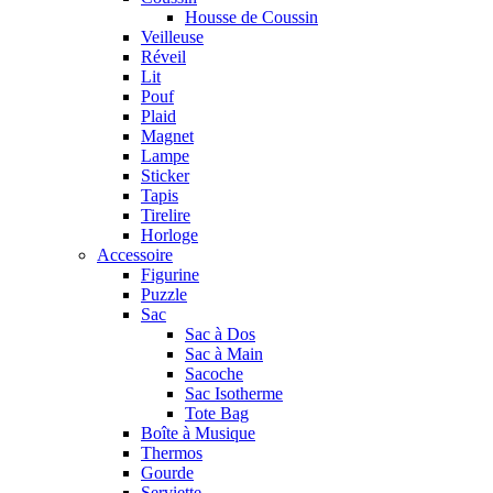
Housse de Coussin
Veilleuse
Réveil
Lit
Pouf
Plaid
Magnet
Lampe
Sticker
Tapis
Tirelire
Horloge
Accessoire
Figurine
Puzzle
Sac
Sac à Dos
Sac à Main
Sacoche
Sac Isotherme
Tote Bag
Boîte à Musique
Thermos
Gourde
Serviette