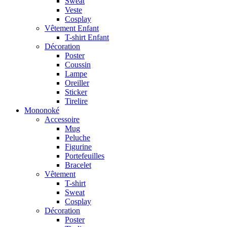
Sweat
Veste
Cosplay
Vêtement Enfant
T-shirt Enfant
Décoration
Poster
Coussin
Lampe
Oreiller
Sticker
Tirelire
Mononoké
Accessoire
Mug
Peluche
Figurine
Portefeuilles
Bracelet
Vêtement
T-shirt
Sweat
Cosplay
Décoration
Poster