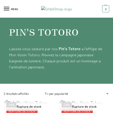
0
MENU
PIN'S TOTORO
Laissez-vous seduire par nos
Pin’s Totoro
a l’effigie de
Mon Voisin Totoro. Revivez la campagne japonaise
baignee de lumiere. Chaque produit est un hommage a
l’animation japonaise.
2 résultats affichés
-30%
-30%
Rupture de stock
Rupture de stock
RUPTURE DE STOCK
RUPTURE DE STOCK