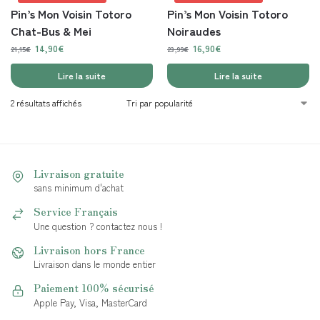
Pin’s Mon Voisin Totoro
Pin’s Mon Voisin Totoro
Chat-Bus & Mei
Noiraudes
14,90
€
16,90
€
21,15
€
23,99
€
Lire la suite
Lire la suite
2 résultats affichés
Livraison gratuite
sans minimum d'achat
Service Français
Une question ? contactez nous !
Livraison hors France
Livraison dans le monde entier
Paiement 100% sécurisé
Apple Pay, Visa, MasterCard