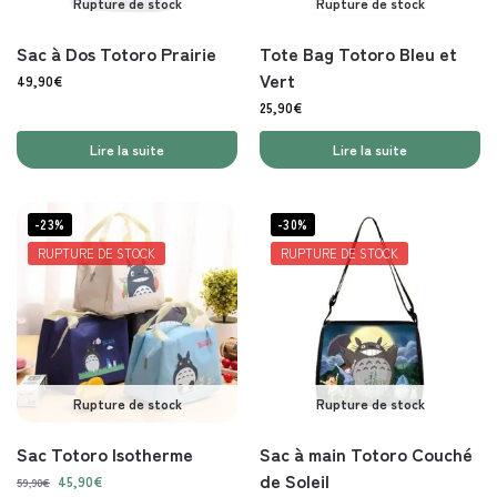
Rupture de stock
Rupture de stock
Sac à Dos Totoro Prairie
Tote Bag Totoro Bleu et
Vert
49,90
€
25,90
€
Lire la suite
Lire la suite
-23%
-30%
RUPTURE DE STOCK
RUPTURE DE STOCK
Rupture de stock
Rupture de stock
Sac Totoro Isotherme
Sac à main Totoro Couché
de Soleil
45,90
€
59,90
€