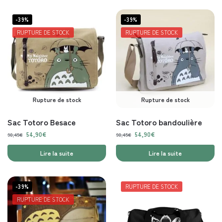
-39%
-39%
RUPTURE DE STOCK
RUPTURE DE STOCK
Rupture de stock
Rupture de stock
Sac Totoro Besace
Sac Totoro bandoulière
54,90
€
54,90
€
90,45
€
90,45
€
Lire la suite
Lire la suite
-39%
RUPTURE DE STOCK
RUPTURE DE STOCK