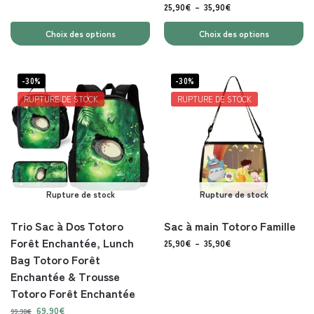
25,90
€
–
35,90
€
Choix des options
Choix des options
-30%
-30%
RUPTURE DE STOCK
RUPTURE DE STOCK
Rupture de stock
Rupture de stock
Trio Sac à Dos Totoro
Sac à main Totoro Famille
Forêt Enchantée, Lunch
25,90
€
–
35,90
€
Bag Totoro Forêt
Enchantée & Trousse
Totoro Forêt Enchantée
69,90
€
99,90
€