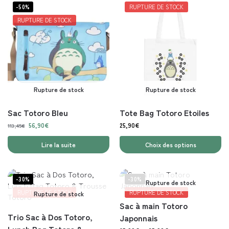
-50%
RUPTURE DE STOCK
RUPTURE DE STOCK
Rupture de stock
Rupture de stock
Sac Totoro Bleu
Tote Bag Totoro Etoiles
56,90
€
25,90
€
113,45
€
Lire la suite
Choix des options
-30%
-30%
Rupture de stock
RUPTURE DE STOCK
RUPTURE DE STOCK
Rupture de stock
Sac à main Totoro
Trio Sac à Dos Totoro,
Japonnais