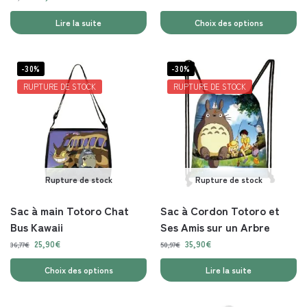
Lire la suite
Choix des options
-30%
-30%
RUPTURE DE STOCK
RUPTURE DE STOCK
Rupture de stock
Rupture de stock
Sac à main Totoro Chat
Sac à Cordon Totoro et
Bus Kawaii
Ses Amis sur un Arbre
25,90
€
35,90
€
36,77
€
50,97
€
Choix des options
Lire la suite