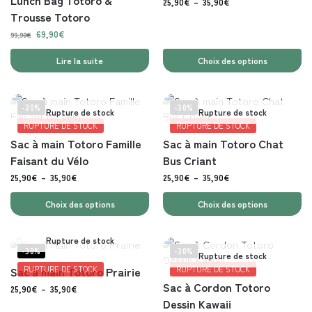
Lunch Bag Totoro &
25,90
€
–
35,90
€
Trousse Totoro
69,90
€
99,90
€
Lire la suite
Choix des options
-30%
-30%
Rupture de stock
Rupture de stock
RUPTURE DE STOCK
RUPTURE DE STOCK
Sac à main Totoro Famille
Sac à main Totoro Chat
Faisant du Vélo
Bus Criant
25,90
€
–
35,90
€
25,90
€
–
35,90
€
Choix des options
Choix des options
Rupture de stock
-30%
-30%
Rupture de stock
Sac à main Totoro Prairie
RUPTURE DE STOCK
RUPTURE DE STOCK
Sac à Cordon Totoro
25,90
€
–
35,90
€
Dessin Kawaii