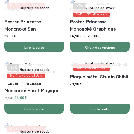
RUPTURE DE STOCK
-30%
Rupture de stock
Rupture de stock
RUPTURE DE STOCK
Poster Princesse
Poster Princesse
Mononoké San
Mononoké Graphique
29,90
€
14,90
€
–
79,90
€
Lire la suite
Choix des options
Rupture de stock
-30%
RUPTURE DE STOCK
Rupture de stock
RUPTURE DE STOCK
Plaque métal Studio Ghibli
Poster Princesse
29,90
€
Mononoké Forêt Magique
14,90
€
21,15
€
Lire la suite
Lire la suite
RUPTURE DE STOCK
Rupture de stock