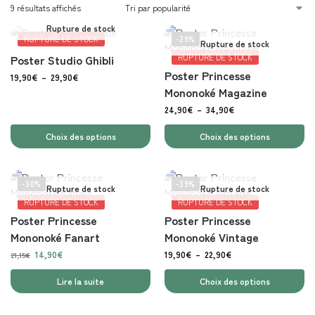
9 résultats affichés
Rupture de stock
RUPTURE DE STOCK
-29%
Rupture de stock
Poster Studio Ghibli
RUPTURE DE STOCK
Poster Princesse
19,90
€
–
29,90
€
Mononoké Magazine
24,90
€
–
34,90
€
Choix des options
Choix des options
-30%
-39%
Rupture de stock
Rupture de stock
RUPTURE DE STOCK
RUPTURE DE STOCK
Poster Princesse
Poster Princesse
Mononoké Fanart
Mononoké Vintage
14,90
€
19,90
€
–
22,90
€
21,15
€
Lire la suite
Choix des options