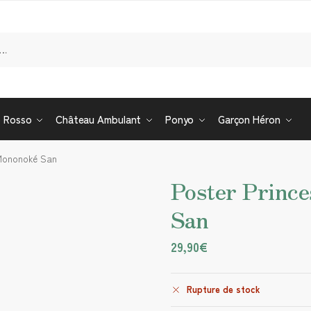
Re
o Rosso
Château Ambulant
Ponyo
Garçon Héron
 Mononoké San
Poster Princ
San
29,90
€
Rupture de stock