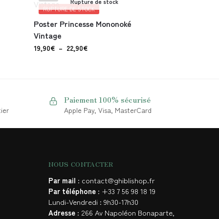
Rupture de stock
RUPTURE DE STOCK
Poster Princesse Mononoké
Vintage
19,90
€
–
22,90
€
Paiement 100% sécurisé
ier
Apple Pay, Visa, MasterCard
NOUS CONTACTER
Par mail
: contact@ghiblishop.fr
Par téléphone
: +33 7 56 98 18 19
Lundi-Vendredi : 9h30-17h30
Adresse
: 266 Av Napoléon Bonaparte,