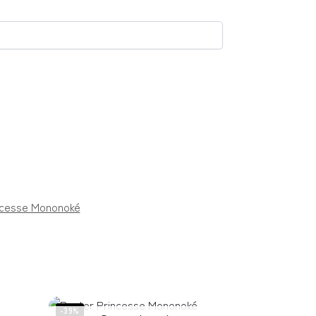
ncesse Mononoké
-39%