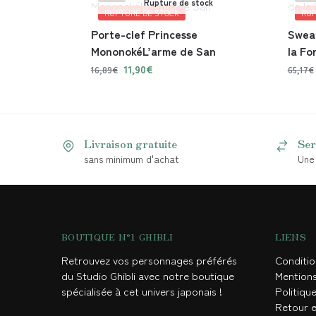
Rupture de stock
RUPTURE DE STOCK
RUP
Porte-clef Princesse
Sweat
MononokéL’arme de San
la Fo
11,90
€
16,89
€
65,17
€
Livraison gratuite
Ser
sans minimum d'achat
Une 
BOUTIQUE N°1 GHIBLI
LIENS
Retrouvez vos personnages préférés
Conditi
du Studio Ghibli avec notre boutique
Mention
spécialisée à cet univers japonais !
Politique
Retour 