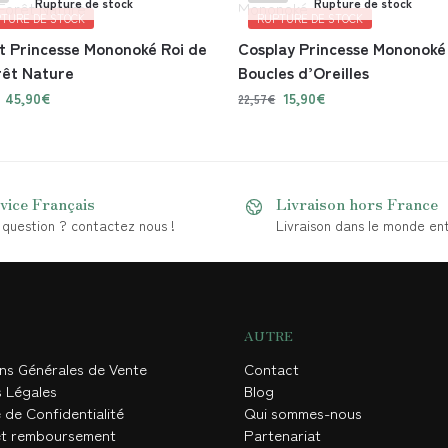
Rupture de stock
Rupture de stock
TURE DE STOCK
RUPTURE DE STOCK
 Princesse Mononoké Roi de
Cosplay Princesse Mononoké
rêt Nature
Boucles d’Oreilles
45,90
€
15,90
€
22,57
€
vice Français
Livraison hors France
question ? contactez nous !
Livraison dans le monde ent
AUTRE
ons Générales de Vente
Contact
s Légales
Blog
 de Confidentialité
Qui sommes-nous
et remboursement
Partenariat