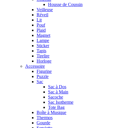
Housse de Coussin
Veilleuse
Réveil
Lit
Pouf
Plaid
Magnet
Lampe
Sticker
Tapis
Tirelire
Horloge
Accessoire
Figurine
Puzzle
Sac
Sac à Dos
Sac à Main
Sacoche
Sac Isotherme
Tote Bag
Boîte à Musique
Thermos
Gourde
Serviette