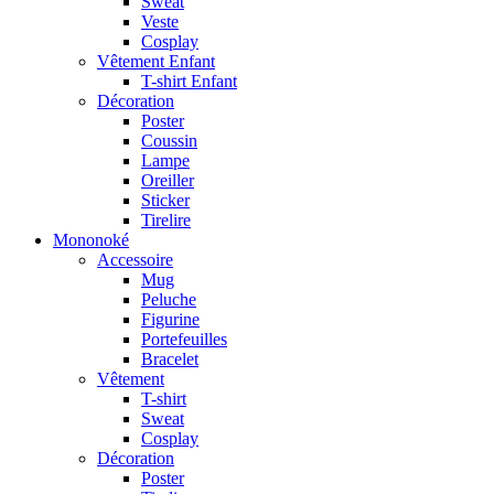
Sweat
Veste
Cosplay
Vêtement Enfant
T-shirt Enfant
Décoration
Poster
Coussin
Lampe
Oreiller
Sticker
Tirelire
Mononoké
Accessoire
Mug
Peluche
Figurine
Portefeuilles
Bracelet
Vêtement
T-shirt
Sweat
Cosplay
Décoration
Poster