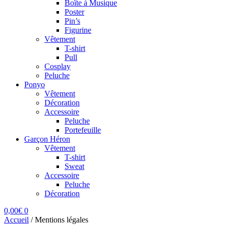
Boîte à Musique
Poster
Pin’s
Figurine
Vêtement
T-shirt
Pull
Cosplay
Peluche
Ponyo
Vêtement
Décoration
Accessoire
Peluche
Portefeuille
Garçon Héron
Vêtement
T-shirt
Sweat
Accessoire
Peluche
Décoration
0,00
€
0
Accueil
/
Mentions légales