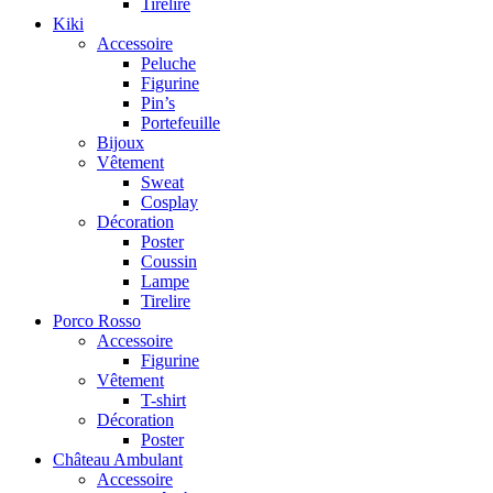
Tirelire
Kiki
Accessoire
Peluche
Figurine
Pin’s
Portefeuille
Bijoux
Vêtement
Sweat
Cosplay
Décoration
Poster
Coussin
Lampe
Tirelire
Porco Rosso
Accessoire
Figurine
Vêtement
T-shirt
Décoration
Poster
Château Ambulant
Accessoire