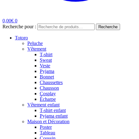
0,00
€
0
Recherche pour :
Recherche
Totoro
Peluche
Vêtement
T-shirt
Sweat
Veste
Pyjama
Bonnet
Chaussettes
Chausson
Cosplay
Écharpe
Vêtement enfant
T-shirt enfant
Pyjama enfant
Maison et Décoration
Poster
Tableau
Coussin