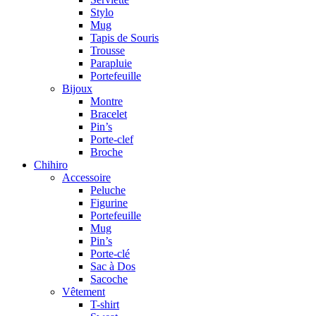
Stylo
Mug
Tapis de Souris
Trousse
Parapluie
Portefeuille
Bijoux
Montre
Bracelet
Pin’s
Porte-clef
Broche
Chihiro
Accessoire
Peluche
Figurine
Portefeuille
Mug
Pin’s
Porte-clé
Sac à Dos
Sacoche
Vêtement
T-shirt