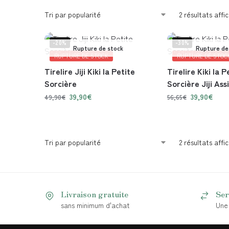
2 résultats affi
-20%
-30%
Rupture de stock
Rupture de
RUPTURE DE STOCK
RUPTURE DE STOC
Tirelire Jiji Kiki la Petite
Tirelire Kiki la P
Sorcière
Sorcière Jiji Ass
39,90
€
39,90
€
49,90
€
56,65
€
2 résultats affi
Livraison gratuite
Ser
sans minimum d'achat
Une 