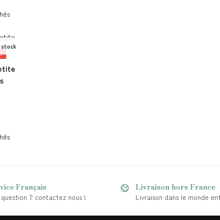
chés
 stock
K
etite
is
chés
vice Français
Livraison hors France
question ? contactez nous !
Livraison dans le monde ent