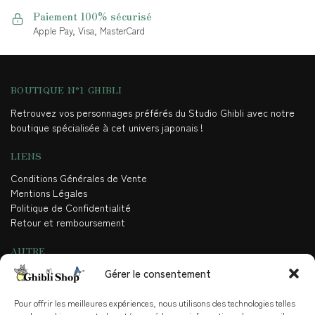
Paiement 100% sécurisé
Apple Pay, Visa, MasterCard
BOUTIQUE N°1 GHIBLI
Retrouvez vos personnages préférés du Studio Ghibli avec notre
boutique spécialisée à cet univers japonais !
LIENS
Conditions Générales de Vente
Mentions Légales
Politique de Confidentialité
Retour et remboursement
AUTRE
Gérer le consentement
Contact
Blog
Qui sommes-nous
Pour offrir les meilleures expériences, nous utilisons des technologies telles