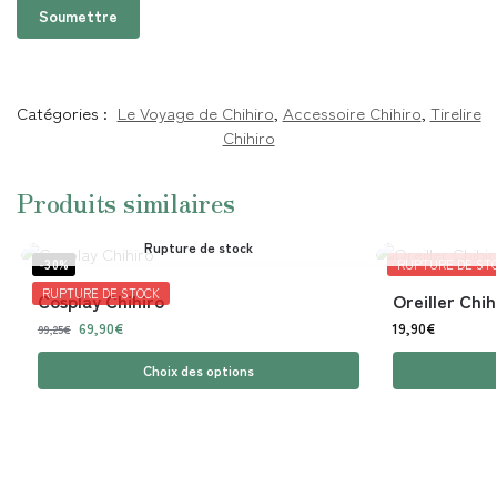
Catégories :
Le Voyage de Chihiro
,
Accessoire Chihiro
,
Tirelire
Chihiro
Produits similaires
Rupture de stock
-30%
RUPTURE DE ST
RUPTURE DE STOCK
Cosplay Chihiro
Oreiller Chih
69,90
€
19,90
€
99,25
€
Choix des options