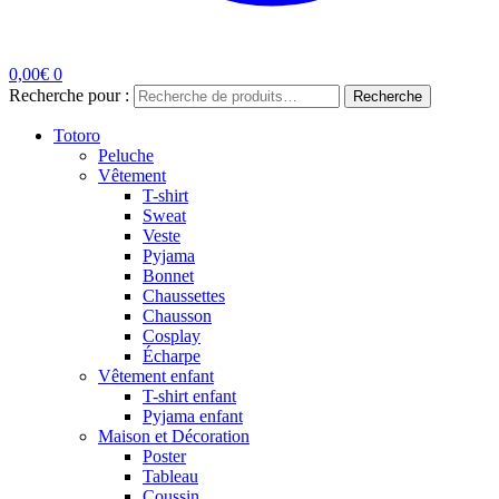
0,00
€
0
Recherche pour :
Recherche
Totoro
Peluche
Vêtement
T-shirt
Sweat
Veste
Pyjama
Bonnet
Chaussettes
Chausson
Cosplay
Écharpe
Vêtement enfant
T-shirt enfant
Pyjama enfant
Maison et Décoration
Poster
Tableau
Coussin