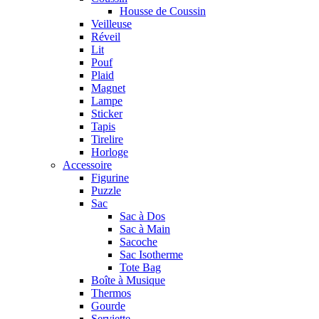
Housse de Coussin
Veilleuse
Réveil
Lit
Pouf
Plaid
Magnet
Lampe
Sticker
Tapis
Tirelire
Horloge
Accessoire
Figurine
Puzzle
Sac
Sac à Dos
Sac à Main
Sacoche
Sac Isotherme
Tote Bag
Boîte à Musique
Thermos
Gourde
Serviette