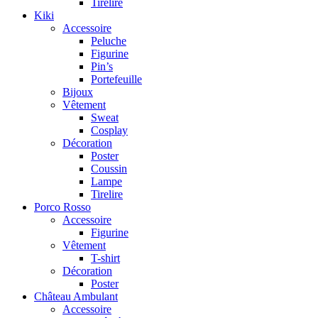
Tirelire
Kiki
Accessoire
Peluche
Figurine
Pin’s
Portefeuille
Bijoux
Vêtement
Sweat
Cosplay
Décoration
Poster
Coussin
Lampe
Tirelire
Porco Rosso
Accessoire
Figurine
Vêtement
T-shirt
Décoration
Poster
Château Ambulant
Accessoire