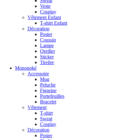
Sweat
Veste
Cosplay
Vêtement Enfant
T-shirt Enfant
Décoration
Poster
Coussin
Lampe
Oreiller
Sticker
Tirelire
Mononoké
Accessoire
Mug
Peluche
Figurine
Portefeuilles
Bracelet
Vêtement
T-shirt
Sweat
Cosplay
Décoration
Poster