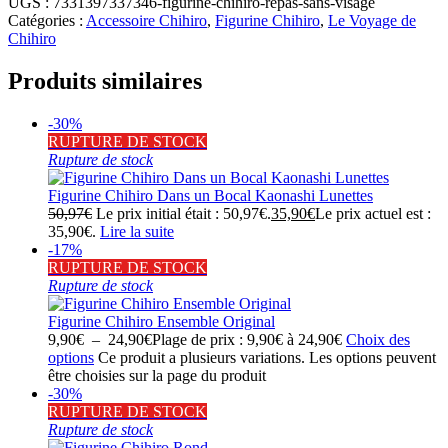
UGS :
7331397337346-figurine-chihiro-repas-sans-visage
Catégories :
Accessoire Chihiro
,
Figurine Chihiro
,
Le Voyage de
Chihiro
Produits similaires
-30%
RUPTURE DE STOCK
Rupture de stock
Figurine Chihiro Dans un Bocal Kaonashi Lunettes
50,97
€
Le prix initial était : 50,97€.
35,90
€
Le prix actuel est :
35,90€.
Lire la suite
-17%
RUPTURE DE STOCK
Rupture de stock
Figurine Chihiro Ensemble Original
9,90
€
–
24,90
€
Plage de prix : 9,90€ à 24,90€
Choix des
options
Ce produit a plusieurs variations. Les options peuvent
être choisies sur la page du produit
-30%
RUPTURE DE STOCK
Rupture de stock