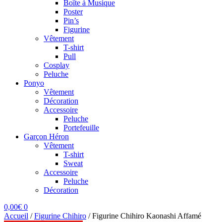
Boîte à Musique
Poster
Pin’s
Figurine
Vêtement
T-shirt
Pull
Cosplay
Peluche
Ponyo
Vêtement
Décoration
Accessoire
Peluche
Portefeuille
Garçon Héron
Vêtement
T-shirt
Sweat
Accessoire
Peluche
Décoration
0,00
€
0
Accueil
/
Figurine Chihiro
/
Figurine Chihiro Kaonashi Affamé