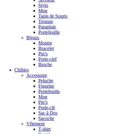
Stylo
Mug
Tapis de Souris
Trousse
Parapluie
Portefeuille
Bijoux
Montre
Bracelet
Pin’s
Porte-clef
Broche
Chihiro
Accessoire
Peluche
Figurine
Portefeuille
Mug
Pin’s
Porte-clé
Sac à Dos
Sacoche
Vêtement
T-shirt