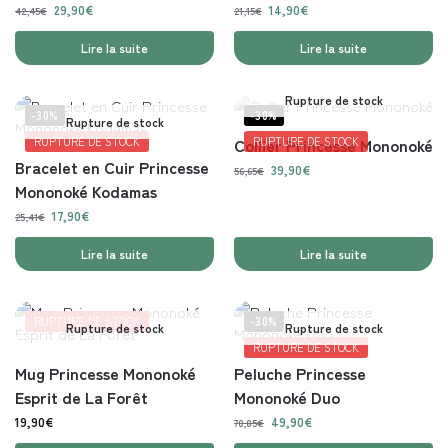
29,90
€
14,90
€
42,45
€
21,15
€
Lire la suite
Lire la suite
Rupture de stock
-30%
-30%
Rupture de stock
RUPTURE DE STOCK
Collier Princesse Mononoké
RUPTURE DE STOCK
Bracelet en Cuir Princesse
39,90
€
56,65
€
Mononoké Kodamas
17,90
€
25,41
€
Lire la suite
Lire la suite
RUPTURE DE STOCK
-30%
Rupture de stock
Rupture de stock
RUPTURE DE STOCK
Mug Princesse Mononoké
Peluche Princesse
Esprit de La Forêt
Mononoké Duo
19,90
€
49,90
€
70,85
€