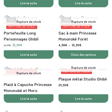
Lire la suite
Lire la suite
-30%
-30%
Rupture de stock
Rupture de stock
RUPTURE DE STOCK
RUPTURE DE STOCK
Portefeuille Long
Sac à main Princesse
Personnages Ghibli
Mononoké Forêt
25,90
€
4,98
€
–
35,90
€
36,77
€
Lire la suite
Choix des options
Rupture de stock
RUPTURE DE STOCK
RUPTURE DE STOCK
Rupture de stock
Plaque métal Studio Ghibli
Plaid à Capuche Princesse
29,90
€
Mononoké et Moro
Lire la suite
Lire la suite