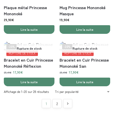
Plaque métal Princesse
Mug Princesse Mononoké
Mononoké
Masque
29,90
€
19,90
€
Lire la suite
Lire la suite
-30%
-30%
Rupture de stock
Rupture de stock
RUPTURE DE STOCK
RUPTURE DE STOCK
Bracelet en Cuir Princesse
Bracelet en Cuir Princesse
Mononoké Réflexion
Mononoké San
17,90
€
17,90
€
25,41
€
25,41
€
Lire la suite
Lire la suite
Affichage de 1–20 sur 28 résultats
1
2