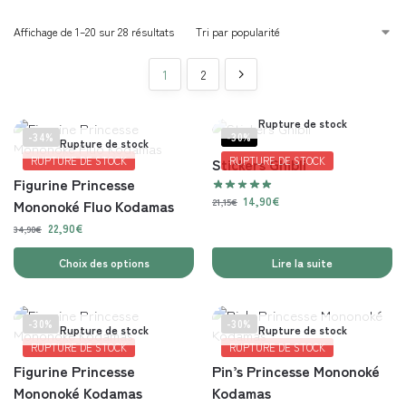
Affichage de 1–20 sur 28 résultats
1
2
Rupture de stock
-34%
-30%
Rupture de stock
RUPTURE DE STOCK
Stickers Ghibli
RUPTURE DE STOCK
Figurine Princesse
14,90
€
21,15
€
Mononoké Fluo Kodamas
22,90
€
34,90
€
Choix des options
Lire la suite
-30%
-30%
Rupture de stock
Rupture de stock
RUPTURE DE STOCK
RUPTURE DE STOCK
Figurine Princesse
Pin’s Princesse Mononoké
Mononoké Kodamas
Kodamas