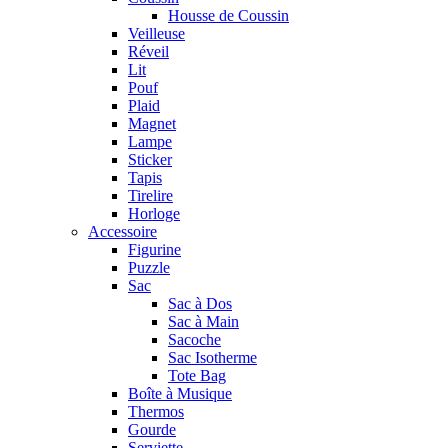
Housse de Coussin
Veilleuse
Réveil
Lit
Pouf
Plaid
Magnet
Lampe
Sticker
Tapis
Tirelire
Horloge
Accessoire
Figurine
Puzzle
Sac
Sac à Dos
Sac à Main
Sacoche
Sac Isotherme
Tote Bag
Boîte à Musique
Thermos
Gourde
Serviette