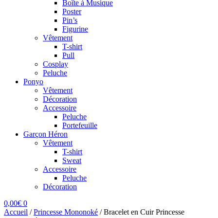
Boîte à Musique
Poster
Pin’s
Figurine
Vêtement
T-shirt
Pull
Cosplay
Peluche
Ponyo
Vêtement
Décoration
Accessoire
Peluche
Portefeuille
Garçon Héron
Vêtement
T-shirt
Sweat
Accessoire
Peluche
Décoration
0,00
€
0
Accueil
/
Princesse Mononoké
/
Bracelet en Cuir Princesse