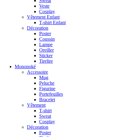
Sweat
Veste
Cosplay
Vêtement Enfant
T-shirt Enfant
Décoration
Poster
Coussin
Lampe
Oreiller
Sticker
Tirelire
Mononoké
Accessoire
Mug
Peluche
Figurine
Portefeuilles
Bracelet
Vêtement
T-shirt
Sweat
Cosplay
Décoration
Poster