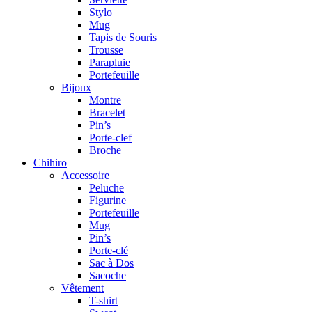
Stylo
Mug
Tapis de Souris
Trousse
Parapluie
Portefeuille
Bijoux
Montre
Bracelet
Pin’s
Porte-clef
Broche
Chihiro
Accessoire
Peluche
Figurine
Portefeuille
Mug
Pin’s
Porte-clé
Sac à Dos
Sacoche
Vêtement
T-shirt