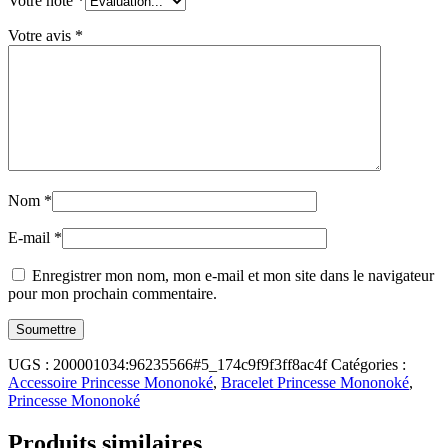
Votre note
*
Votre avis
*
Nom
*
E-mail
*
Enregistrer mon nom, mon e-mail et mon site dans le navigateur
pour mon prochain commentaire.
UGS :
200001034:96235566#5_174c9f9f3ff8ac4f
Catégories :
Accessoire Princesse Mononoké
,
Bracelet Princesse Mononoké
,
Princesse Mononoké
Produits similaires