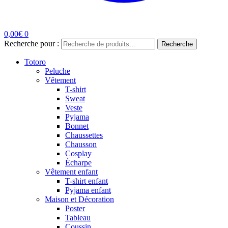
0,00
€
0
Recherche pour :
Recherche
Totoro
Peluche
Vêtement
T-shirt
Sweat
Veste
Pyjama
Bonnet
Chaussettes
Chausson
Cosplay
Écharpe
Vêtement enfant
T-shirt enfant
Pyjama enfant
Maison et Décoration
Poster
Tableau
Coussin