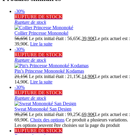
-30%
RUPTURE DE STOCK
Rupture de stock
Collier Princesse Mononoké
56,65
€
Le prix initial était : 56,65€.
39,90
€
Le prix actuel est :
39,90€.
Lire la suite
-30%
RUPTURE DE STOCK
Rupture de stock
Pin’s Princesse Mononoké Kodamas
21,15
€
Le prix initial était : 21,15€.
14,90
€
Le prix actuel est :
14,90€.
Lire la suite
-30%
RUPTURE DE STOCK
Rupture de stock
Sweat Mononoké San Design
99,25
€
Le prix initial était : 99,25€.
69,90
€
Le prix actuel est :
69,90€.
Choix des options
Ce produit a plusieurs variations.
Les options peuvent être choisies sur la page du produit
RUPTURE DE STOCK