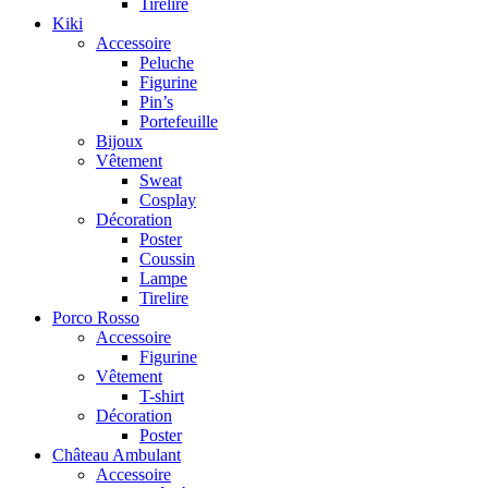
Tirelire
Kiki
Accessoire
Peluche
Figurine
Pin’s
Portefeuille
Bijoux
Vêtement
Sweat
Cosplay
Décoration
Poster
Coussin
Lampe
Tirelire
Porco Rosso
Accessoire
Figurine
Vêtement
T-shirt
Décoration
Poster
Château Ambulant
Accessoire