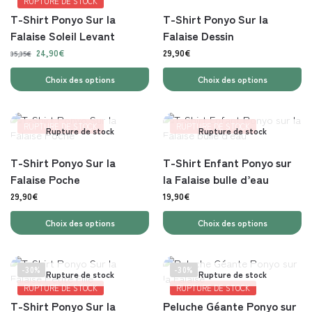
RUPTURE DE STOCK
T-Shirt Ponyo Sur la
T-Shirt Ponyo Sur la
Falaise Soleil Levant
Falaise Dessin
24,90
€
29,90
€
35,35
€
Choix des options
Choix des options
RUPTURE DE STOCK
RUPTURE DE STOCK
Rupture de stock
Rupture de stock
T-Shirt Ponyo Sur la
T-Shirt Enfant Ponyo sur
Falaise Poche
la Falaise bulle d’eau
29,90
€
19,90
€
Choix des options
Choix des options
-30%
-30%
Rupture de stock
Rupture de stock
RUPTURE DE STOCK
RUPTURE DE STOCK
T-Shirt Ponyo Sur la
Peluche Géante Ponyo sur