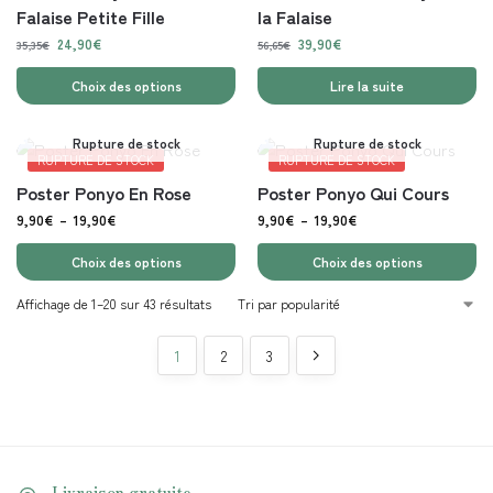
Falaise Petite Fille
la Falaise
24,90
€
39,90
€
35,35
€
56,65
€
Choix des options
Lire la suite
Rupture de stock
Rupture de stock
RUPTURE DE STOCK
RUPTURE DE STOCK
Poster Ponyo En Rose
Poster Ponyo Qui Cours
9,90
€
–
19,90
€
9,90
€
–
19,90
€
Choix des options
Choix des options
Affichage de 1–20 sur 43 résultats
1
2
3
Livraison gratuite