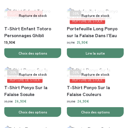
RUPTURE DE STOCK
-30%
Rupture de stock
Rupture de stock
RUPTURE DE STOCK
T-Shirt Enfant Totoro
Portefeuille Long Ponyo
Personnages Ghibli
sur la Falaise Dans l’Eau
19,90
€
25,90
€
36,77
€
Choix des options
Lire la suite
-30%
-30%
Rupture de stock
Rupture de stock
RUPTURE DE STOCK
RUPTURE DE STOCK
T-Shirt Ponyo Sur la
T-Shirt Ponyo Sur la
Falaise Sosuke
Falaise Couleurs
24,90
€
24,90
€
35,35
€
35,35
€
Choix des options
Choix des options