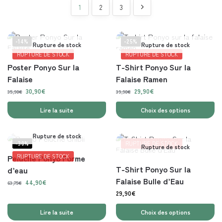
1
2
3
-14%
-25%
Rupture de stock
Rupture de stock
RUPTURE DE STOCK
RUPTURE DE STOCK
Poster Ponyo Sur la
T-Shirt Ponyo Sur la
Falaise
Falaise Ramen
30,90
€
29,90
€
35,90
€
39,90
€
Lire la suite
Choix des options
Rupture de stock
-30%
RUPTURE DE STOCK
Rupture de stock
Peluche Ponyo Forme
RUPTURE DE STOCK
T-Shirt Ponyo Sur la
d’eau
Falaise Bulle d’Eau
44,90
€
63,75
€
29,90
€
Lire la suite
Choix des options