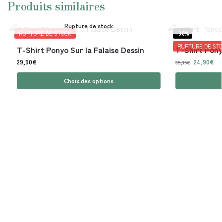
Produits similaires
Rupture de stock
RUPTURE DE STOCK
-30%
RUPTURE DE ST
T-Shirt Ponyo Sur la Falaise Dessin
T-Shirt Pony
29,90
€
24,90
€
35,35
€
Choix des options