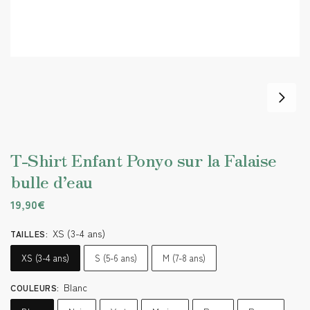
T-Shirt Enfant Ponyo sur la Falaise
bulle d’eau
19,90
€
XS (3-4 ans)
TAILLES
:
XS (3-4 ans)
S (5-6 ans)
M (7-8 ans)
Blanc
COULEURS
: