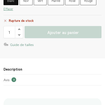
Blanc
Noir
Vert
Marine
Rose
Rouge
Effacer
Rupture de stock
Ajouter au panier
Guide de tailles
Description
Avis
0