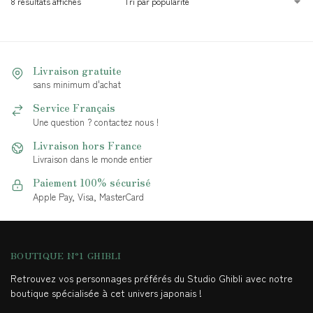
8 résultats affichés
Livraison gratuite
sans minimum d'achat
Service Français
Une question ? contactez nous !
Livraison hors France
Livraison dans le monde entier
Paiement 100% sécurisé
Apple Pay, Visa, MasterCard
BOUTIQUE N°1 GHIBLI
Retrouvez vos personnages préférés du Studio Ghibli avec notre
boutique spécialisée à cet univers japonais !