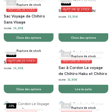
-30%
-30%
Rupture de stock
RUPTURE DE STOCK
Sac à Main Kaonashi
RUPTURE DE STOCK
Sac Voyage de Chihiro
59,90
€
85,05
€
Sans Visage
34,90
€
49,55
€
Choix des options
Choix des options
Rupture de stock
-30%
-30%
Rupture de stock
Sac à Dos Rebelle
RUPTURE DE STOCK
RUPTURE DE STOCK
Sac à Cordon Le voyage
34,90
€
49,55
€
de Chihiro Haku et Chihiro
35,90
€
50,97
€
Choix des options
Lire la suite
-30%
-30%
Rupture de stock