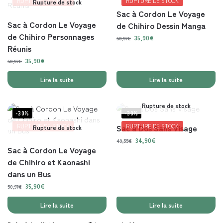
RUPTURE DE STOCK
RUPTURE DE STOCK
Rupture de stock
Sac à Cordon Le Voyage
Sac à Cordon Le Voyage
de Chihiro Dessin Manga
de Chihiro Personnages
35,90
€
50,97
€
Réunis
35,90
€
50,97
€
Lire la suite
Lire la suite
Rupture de stock
-30%
-30%
RUPTURE DE STOCK
Sac à Dos Sans Visage
RUPTURE DE STOCK
Rupture de stock
34,90
€
49,55
€
Sac à Cordon Le Voyage
de Chihiro et Kaonashi
dans un Bus
35,90
€
50,97
€
Lire la suite
Lire la suite