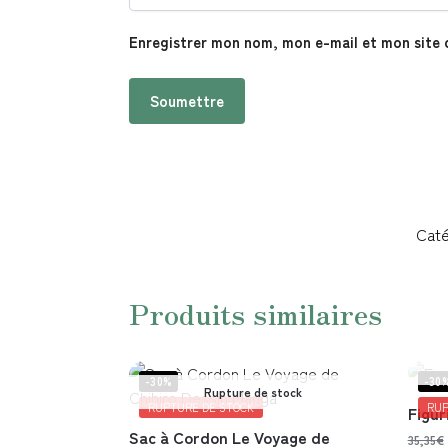
Enregistrer mon nom, mon e-mail et mon site 
Caté
Produits similaires
-30%
-30
Rupture de stock
RUPTURE DE STOCK
RUP
Figur
Sac à Cordon Le Voyage de
35,35
€