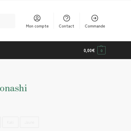
cherche
Mon compte
Contact
Commande
0,00
€
0
onashi
Kaki
Jaune