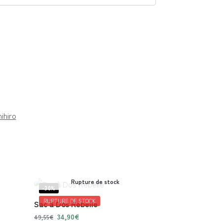
ihiro
Rupture de stock
-30%
RUPTURE DE STOCK
Sac à Dos Rebelle
34,90
€
49,55
€