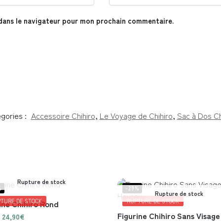
dans le navigateur pour mon prochain commentaire.
gories :
Accessoire Chihiro
,
Le Voyage de Chihiro
,
Sac à Dos Ch
Rupture de stock
%
-29%
Rupture de stock
TURE DE STOCK
RUPTURE DE STOCK
ine Chihiro Rond
Figurine Chihiro Sans Visage
24,90
€