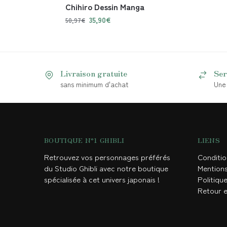
Chihiro Dessin Manga
35,90
€
50,97
€
Livraison gratuite
Ser
sans minimum d'achat
Une 
BOUTIQUE N°1 GHIBLI
LIENS
Retrouvez vos personnages préférés
Conditi
du Studio Ghibli avec notre boutique
Mention
spécialisée à cet univers japonais !
Politique
Retour 