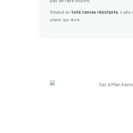
pas de faire sourire.
Réalisé en
toile canvas résistante
, il all
plaisir qui dure.