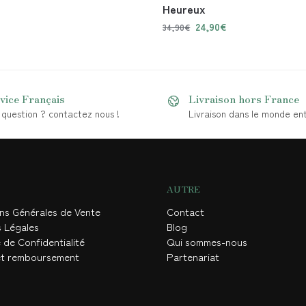
Heureux
24,90
€
34,90
€
vice Français
Livraison hors France
question ? contactez nous !
Livraison dans le monde ent
AUTRE
ons Générales de Vente
Contact
s Légales
Blog
 de Confidentialité
Qui sommes-nous
et remboursement
Partenariat