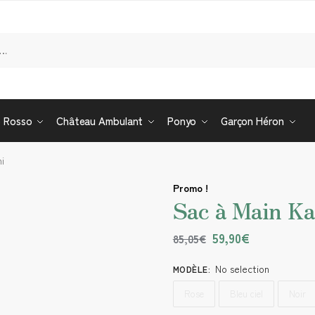
Re
o Rosso
Château Ambulant
Ponyo
Garçon Héron
i
Promo !
Sac à Main Ka
59,90
€
85,05
€
No selection
MODÈLE
:
Rose
Bleu ciel
Noir