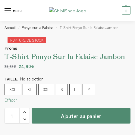
0
MENU
Accueil
Ponyo sur la Falaise
T-Shirt Ponyo Sur la Falaise Jambon
/
/
RUPTURE DE STOCK
Promo !
T-Shirt Ponyo Sur la Falaise Jambon
24,90
€
35,35
€
No selection
TAILLE
:
XXL
XL
3XL
S
L
M
Effacer
Ajouter au panier