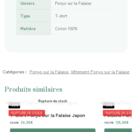
Univers
Ponyo sur la Falaise
Type
T-shirt
Matière
Coton 100%
Catégories :
Ponyo sur la Falaise
,
Vêtement Ponyo sur la Falaise
Produits similaires
Rupture de stock
-30%
-30%
RUPTURE DE STOCK
RUPTURE DE ST
T-Shirt Ponyo Sur la Falaise Japon
Peluche Pon
24,90
€
125,90
€
35,35
€
178,77
€