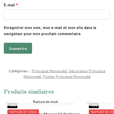
E-mail
*
Enregistrer mon nom, mon e-mail et mon site dans le
navigateur pour mon prochain commentaire.
Catégories :
Princesse Mononoké
,
Décoration Princesse
Mononoké
,
Poster Princesse Mononoké
Produits similaires
Rupture de stock
-30%
-30%
RUPTURE DE STOCK
RUPTURE DE ST
Figurine Princesse Mononoké Kodamas
Sweat Monon