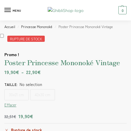
0
MENU
Accueil
Princesse Mononoké
Poster Princesse Mononoké Vintage
/
/
RUPTURE DE STOCK
Promo !
Poster Princesse Mononoké Vintage
19,90
€
–
22,90
€
No selection
TAILLE
:
30x21 cm
42x30 cm
Effacer
19,90
€
32,51
€
Rupture de stock