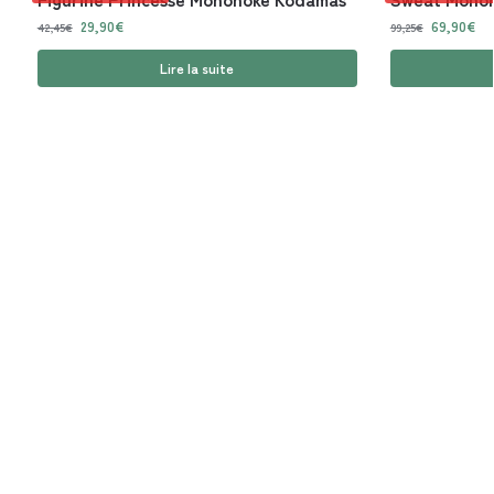
29,90
€
69,90
€
42,45
€
99,25
€
Lire la suite