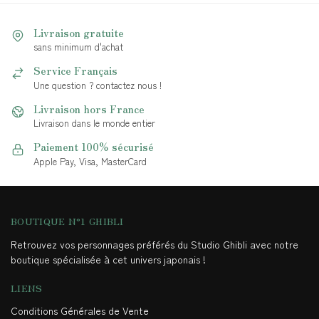
Livraison gratuite
sans minimum d'achat
Service Français
Une question ? contactez nous !
Livraison hors France
Livraison dans le monde entier
Paiement 100% sécurisé
Apple Pay, Visa, MasterCard
BOUTIQUE N°1 GHIBLI
Retrouvez vos personnages préférés du Studio Ghibli avec notre
boutique spécialisée à cet univers japonais !
LIENS
Conditions Générales de Vente