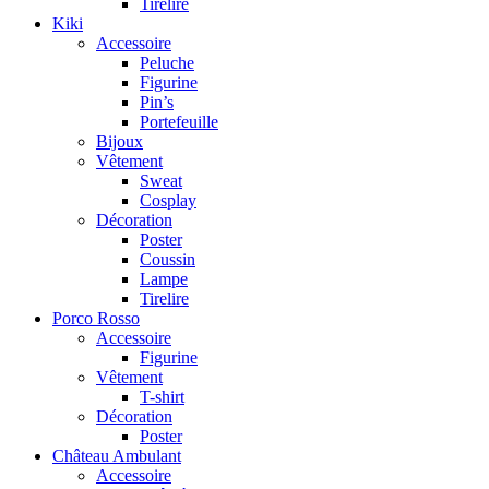
Tirelire
Kiki
Accessoire
Peluche
Figurine
Pin’s
Portefeuille
Bijoux
Vêtement
Sweat
Cosplay
Décoration
Poster
Coussin
Lampe
Tirelire
Porco Rosso
Accessoire
Figurine
Vêtement
T-shirt
Décoration
Poster
Château Ambulant
Accessoire