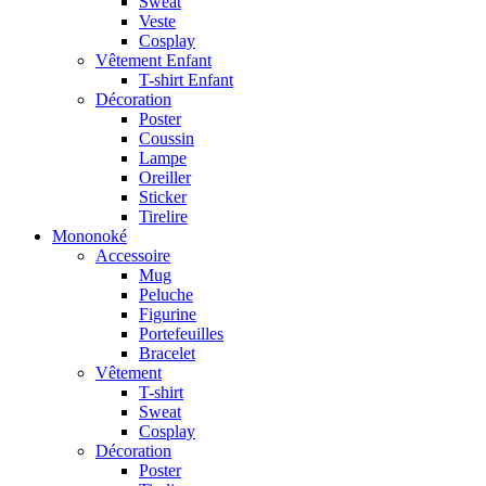
Sweat
Veste
Cosplay
Vêtement Enfant
T-shirt Enfant
Décoration
Poster
Coussin
Lampe
Oreiller
Sticker
Tirelire
Mononoké
Accessoire
Mug
Peluche
Figurine
Portefeuilles
Bracelet
Vêtement
T-shirt
Sweat
Cosplay
Décoration
Poster