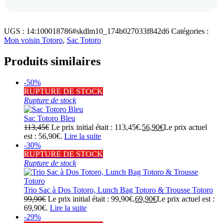
UGS :
14:100018786#skdlm10_174b027033f842d6
Catégories :
Mon voisin Totoro
,
Sac Totoro
Produits similaires
-50%
RUPTURE DE STOCK
Rupture de stock
Sac Totoro Bleu
113,45
€
Le prix initial était : 113,45€.
56,90
€
Le prix actuel
est : 56,90€.
Lire la suite
-30%
RUPTURE DE STOCK
Rupture de stock
Trio Sac à Dos Totoro, Lunch Bag Totoro & Trousse Totoro
99,90
€
Le prix initial était : 99,90€.
69,90
€
Le prix actuel est :
69,90€.
Lire la suite
-29%