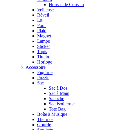
Housse de Coussin
Veilleuse
Réveil
Lit
Pouf
Plaid
Magnet
Lampe
Sticker
Tapis
Tirelire
Horloge
Accessoire
Figurine
Puzzle
Sac
Sac à Dos
Sac à Main
Sacoche
Sac Isotherme
Tote Bag
Boîte à Musique
Thermos
Gourde
Serviette