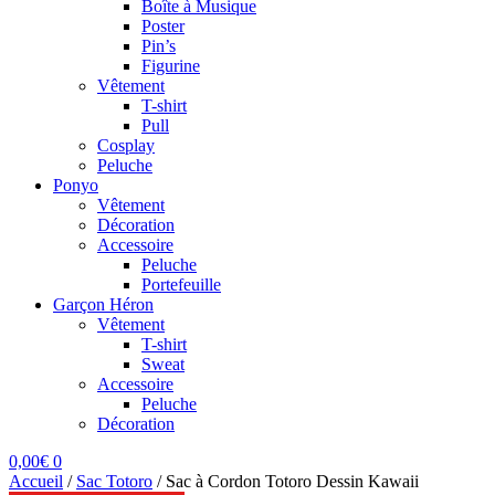
Boîte à Musique
Poster
Pin’s
Figurine
Vêtement
T-shirt
Pull
Cosplay
Peluche
Ponyo
Vêtement
Décoration
Accessoire
Peluche
Portefeuille
Garçon Héron
Vêtement
T-shirt
Sweat
Accessoire
Peluche
Décoration
0,00
€
0
Accueil
/
Sac Totoro
/
Sac à Cordon Totoro Dessin Kawaii