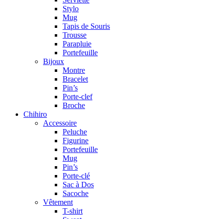
Stylo
Mug
Tapis de Souris
Trousse
Parapluie
Portefeuille
Bijoux
Montre
Bracelet
Pin’s
Porte-clef
Broche
Chihiro
Accessoire
Peluche
Figurine
Portefeuille
Mug
Pin’s
Porte-clé
Sac à Dos
Sacoche
Vêtement
T-shirt