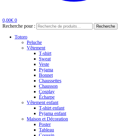
0,00
€
0
Recherche pour :
Recherche
Totoro
Peluche
Vêtement
T-shirt
Sweat
Veste
Pyjama
Bonnet
Chaussettes
Chausson
Cosplay
Écharpe
Vêtement enfant
T-shirt enfant
Pyjama enfant
Maison et Décoration
Poster
Tableau
Coussin