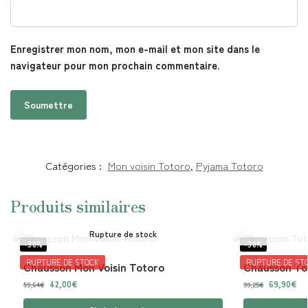
Enregistrer mon nom, mon e-mail et mon site dans le
navigateur pour mon prochain commentaire.
Catégories :
Mon voisin Totoro
,
Pyjama Totoro
Produits similaires
Rupture de stock
-30%
-30%
RUPTURE DE STOCK
RUPTURE DE ST
Chausson Mon Voisin Totoro
Chausson To
42,00
€
69,90
€
59,64
€
99,25
€