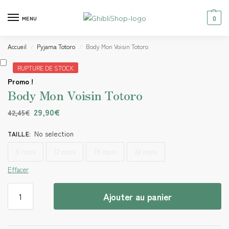
0
MENU
Accueil
Pyjama Totoro
Body Mon Voisin Totoro
/
/
RUPTURE DE STOCK
Promo !
Body Mon Voisin Totoro
29,90
€
42,45
€
No selection
TAILLE
:
6 mois
12 mois
18 mois
24 mois
Effacer
Ajouter au panier