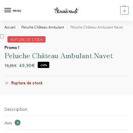
0
MENU
Accueil
Peluche Château Ambulant
Peluche Château Ambulant Navet
/
/
RUPTURE DE STOCK
Promo !
Peluche Château Ambulant Navet
49,90
€
70,85
€
-30%
Rupture de stock
Description
Avis
0