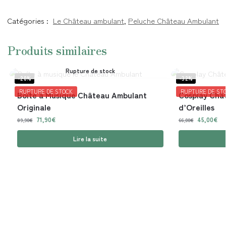
Catégories :
Le Château ambulant
,
Peluche Château Ambulant
Produits similaires
Rupture de stock
-20%
-32%
RUPTURE DE STOCK
RUPTURE DE ST
Boîte à Musique Château Ambulant
Cosplay Châ
Originale
d’Oreilles
71,90
€
45,00
€
89,90
€
66,00
€
Lire la suite