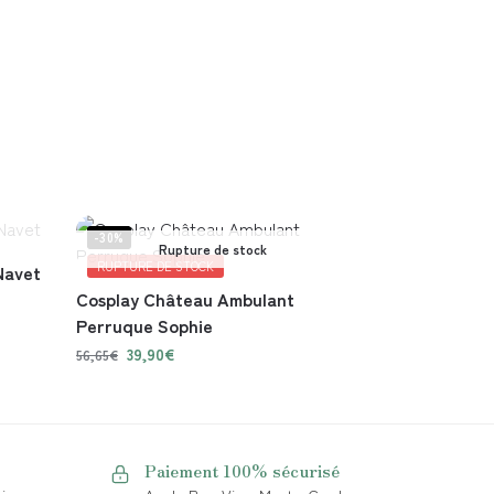
-30%
Rupture de stock
RUPTURE DE STOCK
Navet
Cosplay Château Ambulant
Perruque Sophie
39,90
€
56,65
€
Paiement 100% sécurisé