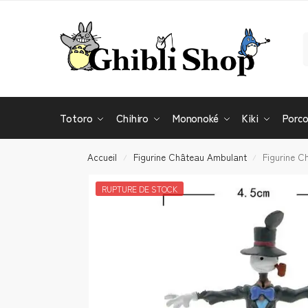
Totoro
Chihiro
Mononoké
Kiki
Porc
Accueil
Figurine Château Ambulant
Figurine C
/
/
RUPTURE DE STOCK