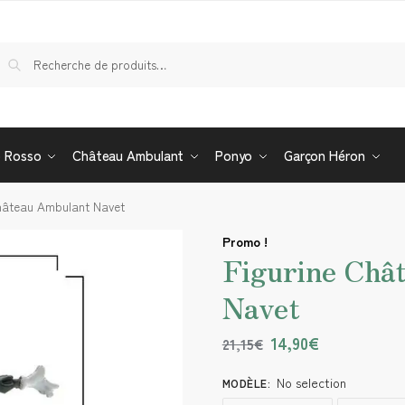
Re
o Rosso
Château Ambulant
Ponyo
Garçon Héron
hâteau Ambulant Navet
Promo !
Figurine Châ
Navet
14,90
€
21,15
€
No selection
MODÈLE
: