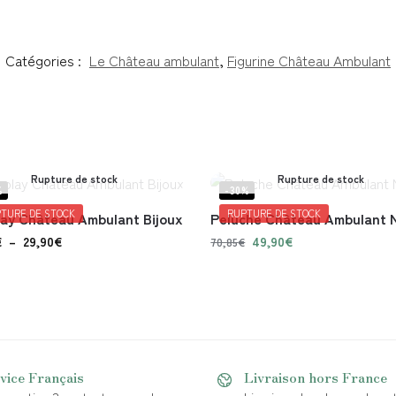
Catégories :
Le Château ambulant
,
Figurine Château Ambulant
Rupture de stock
Rupture de stock
%
-30%
TURE DE STOCK
RUPTURE DE STOCK
ay Château Ambulant Bijoux
Peluche Château Ambulant 
€
–
29,90
€
49,90
€
70,85
€
vice Français
Livraison hors France