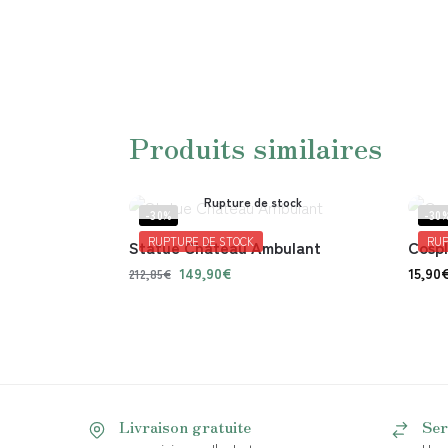
Produits similaires
Rupture de stock
-30%
-30
RUPTURE DE STOCK
RUP
Statue Château Ambulant
Cospl
149,90
€
15,90
212,85
€
Livraison gratuite
Ser