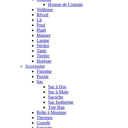
Housse de Coussin
Veilleuse
Réveil
Lit
Pouf
Plaid
Magnet
Lampe
Sticker
Tapis
Tirelire
Horloge
Accessoire
Figurine
Puzzle
Sac
Sac à Dos
Sac à Main
Sacoche
Sac Isotherme
Tote Bag
Boîte à Musique
Thermos
Gourde
Serviette