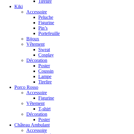
Tirelire
Kiki
Accessoire
Peluche
Figurine
Pin’s
Portefeuille
Bijoux
Vêtement
Sweat
Cosplay
Décoration
Poster
Coussin
Lampe
Tirelire
Porco Rosso
Accessoire
Figurine
Vêtement
T-shirt
Décoration
Poster
Château Ambulant
Accessoire