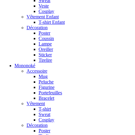
Sweat
Veste
Cosplay
Vêtement Enfant
T-shirt Enfant
Décoration
Poster
Coussin
Lampe
Oreiller
Sticker
Tirelire
Mononoké
Accessoire
Mug
Peluche
Figurine
Portefeuilles
Bracelet
Vêtement
T-shirt
Sweat
Cosplay
Décoration
Poster