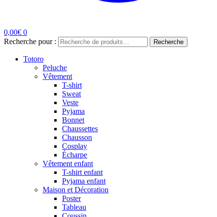
0,00
€
0
Recherche pour :
Recherche
Totoro
Peluche
Vêtement
T-shirt
Sweat
Veste
Pyjama
Bonnet
Chaussettes
Chausson
Cosplay
Écharpe
Vêtement enfant
T-shirt enfant
Pyjama enfant
Maison et Décoration
Poster
Tableau
Coussin