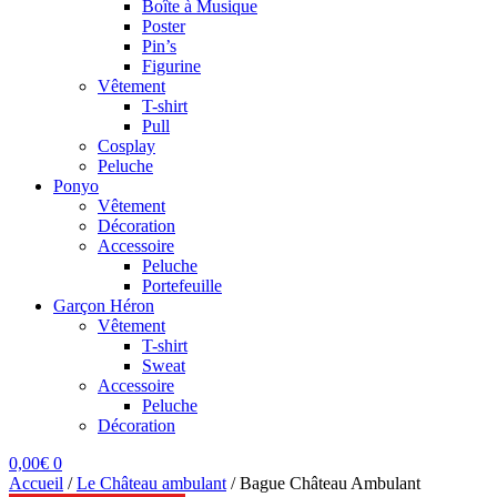
Boîte à Musique
Poster
Pin’s
Figurine
Vêtement
T-shirt
Pull
Cosplay
Peluche
Ponyo
Vêtement
Décoration
Accessoire
Peluche
Portefeuille
Garçon Héron
Vêtement
T-shirt
Sweat
Accessoire
Peluche
Décoration
0,00
€
0
Accueil
/
Le Château ambulant
/
Bague Château Ambulant