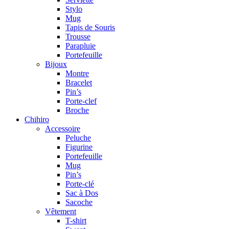
Stylo
Mug
Tapis de Souris
Trousse
Parapluie
Portefeuille
Bijoux
Montre
Bracelet
Pin’s
Porte-clef
Broche
Chihiro
Accessoire
Peluche
Figurine
Portefeuille
Mug
Pin’s
Porte-clé
Sac à Dos
Sacoche
Vêtement
T-shirt