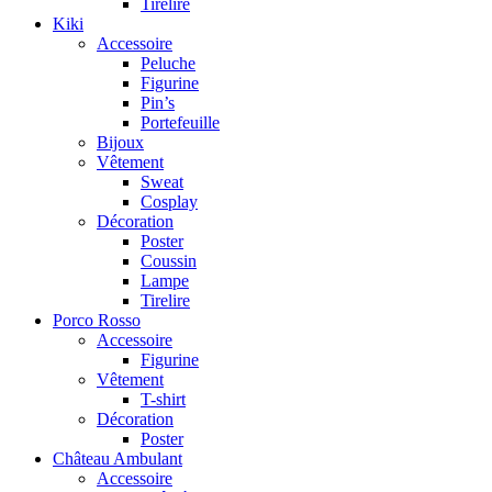
Tirelire
Kiki
Accessoire
Peluche
Figurine
Pin’s
Portefeuille
Bijoux
Vêtement
Sweat
Cosplay
Décoration
Poster
Coussin
Lampe
Tirelire
Porco Rosso
Accessoire
Figurine
Vêtement
T-shirt
Décoration
Poster
Château Ambulant
Accessoire