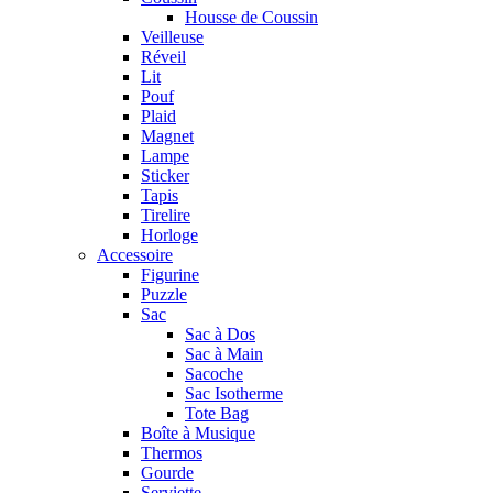
Housse de Coussin
Veilleuse
Réveil
Lit
Pouf
Plaid
Magnet
Lampe
Sticker
Tapis
Tirelire
Horloge
Accessoire
Figurine
Puzzle
Sac
Sac à Dos
Sac à Main
Sacoche
Sac Isotherme
Tote Bag
Boîte à Musique
Thermos
Gourde
Serviette