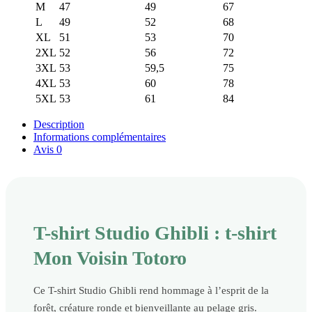
M
47
49
67
L
49
52
68
XL
51
53
70
2XL
52
56
72
3XL
53
59,5
75
4XL
53
60
78
5XL
53
61
84
Description
Informations complémentaires
Avis
0
T-shirt Studio Ghibli : t-shirt
Mon Voisin Totoro
Ce T-shirt Studio Ghibli rend hommage à l’esprit de la
forêt, créature ronde et bienveillante au pelage gris.