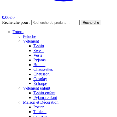
0,00
€
0
Recherche pour :
Recherche
Totoro
Peluche
Vêtement
T-shirt
Sweat
Veste
Pyjama
Bonnet
Chaussettes
Chausson
Cosplay
Écharpe
Vêtement enfant
T-shirt enfant
Pyjama enfant
Maison et Décoration
Poster
Tableau
Coussin