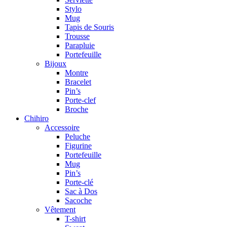
Stylo
Mug
Tapis de Souris
Trousse
Parapluie
Portefeuille
Bijoux
Montre
Bracelet
Pin’s
Porte-clef
Broche
Chihiro
Accessoire
Peluche
Figurine
Portefeuille
Mug
Pin’s
Porte-clé
Sac à Dos
Sacoche
Vêtement
T-shirt