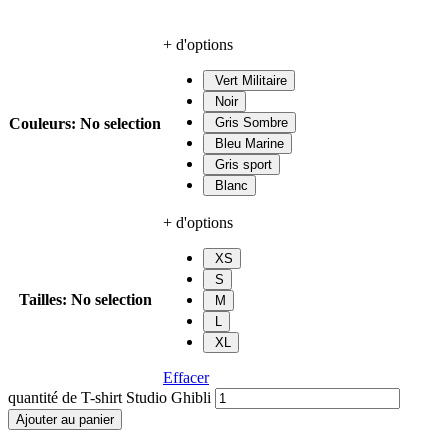
+ d'options
Vert Militaire
Noir
Couleurs
:
No selection
Gris Sombre
Bleu Marine
Gris sport
Blanc
+ d'options
XS
S
Tailles
:
No selection
M
L
XL
Effacer
quantité de T-shirt Studio Ghibli
Ajouter au panier