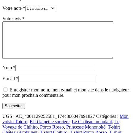
Votre note
*
Votre avis
*
Nom
*
E-mail
*
Enregistrer mon nom, mon e-mail et mon site dans le navigateur
pour mon prochain commentaire.
UGS :
AE_4001129252581_174c866047b91827
Catégories :
Mon
voisin Totoro
,
Kiki la petite sorcière
,
Le Château ambulant
,
Le
Voyage de Chihiro
,
Porco Rosso
,
Princesse Mononoké
,
T-shirt
Château Ambulant
,
T-shirt Chihiro
,
T-shirt Porco Rosso
,
T-shirt