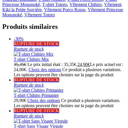
Princesse Mononoké
,
T-shirt Totoro
,
Vêtement Chihiro
,
Vêtement
Kiki la Petite Sorcière
,
Vêtement Porco Rosso
,
Vêtement Princesse
Mononoké
,
Vêtement Totoro
Produits similaires
-30%
RUPTURE DE STOCK
Rupture de stock
T-shirt Chihiro Mix
35,35
€
Le prix initial était : 35,35€.
24,90
€
Le prix actuel est :
24,90€.
Choix des options
Ce produit a plusieurs variations.
Les options peuvent être choisies sur la page du produit
RUPTURE DE STOCK
Rupture de stock
T-shirt Chihiro Printanier
29,90
€
Choix des options
Ce produit a plusieurs variations.
Les options peuvent être choisies sur la page du produit
RUPTURE DE STOCK
Rupture de stock
T-shirt Sans Visage Virgule