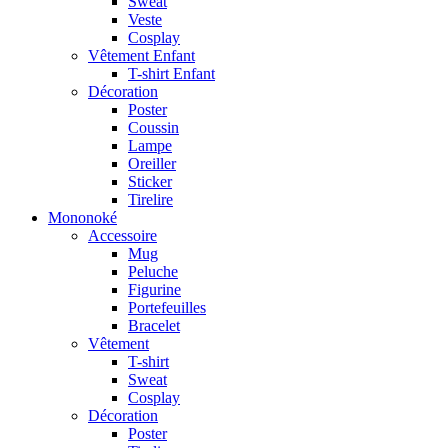
Sweat
Veste
Cosplay
Vêtement Enfant
T-shirt Enfant
Décoration
Poster
Coussin
Lampe
Oreiller
Sticker
Tirelire
Mononoké
Accessoire
Mug
Peluche
Figurine
Portefeuilles
Bracelet
Vêtement
T-shirt
Sweat
Cosplay
Décoration
Poster