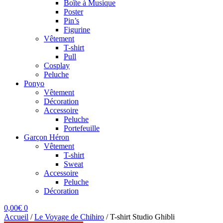
Boîte à Musique
Poster
Pin’s
Figurine
Vêtement
T-shirt
Pull
Cosplay
Peluche
Ponyo
Vêtement
Décoration
Accessoire
Peluche
Portefeuille
Garçon Héron
Vêtement
T-shirt
Sweat
Accessoire
Peluche
Décoration
0,00
€
0
Accueil
/
Le Voyage de Chihiro
/
T-shirt Studio Ghibli