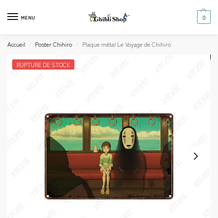
0
MENU
Accueil
Poster Chihiro
Plaque métal Le Voyage de Chihiro
/
/
RUPTURE DE STOCK