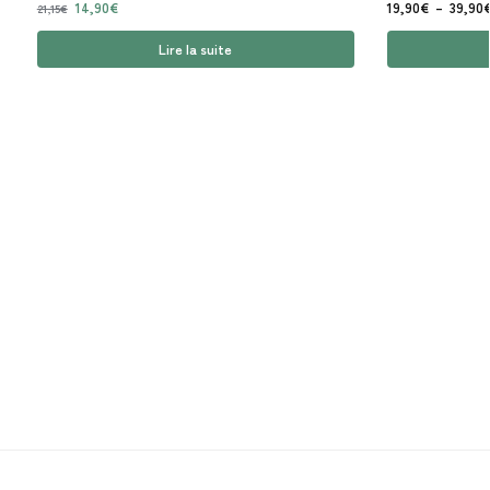
14,90
€
19,90
€
–
39,90
21,15
€
Lire la suite