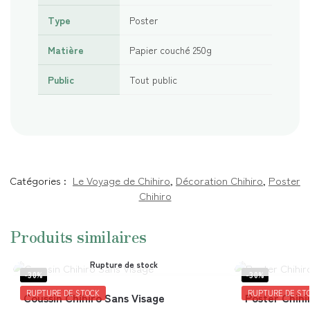
Type
Poster
Matière
Papier couché 250g
Public
Tout public
Catégories :
Le Voyage de Chihiro
,
Décoration Chihiro
,
Poster
Chihiro
Produits similaires
Rupture de stock
-30%
-30%
RUPTURE DE STOCK
RUPTURE DE ST
Coussin Chihiro Sans Visage
Poster Chihi