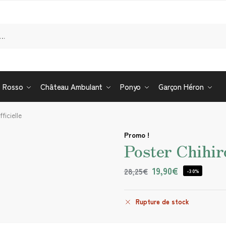
Re
o Rosso
Château Ambulant
Ponyo
Garçon Héron
ficielle
Promo !
Poster Chihiro
19,90
€
28,25
€
-30%
Rupture de stock