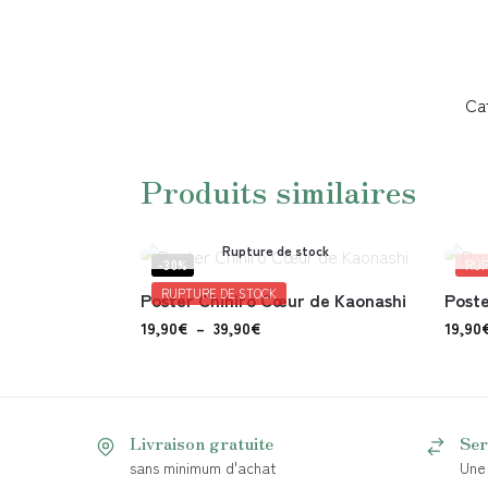
Ca
Produits similaires
Rupture de stock
-30%
RUP
RUPTURE DE STOCK
Poster Chihiro Cœur de Kaonashi
Poste
19,90
€
–
39,90
€
19,90
Livraison gratuite
Ser
sans minimum d'achat
Une 