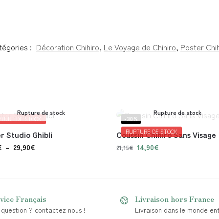
tégories :
Décoration Chihiro
,
Le Voyage de Chihiro
,
Poster Chih
Rupture de stock
Rupture de stock
TURE DE STOCK
-30%
RUPTURE DE STOCK
r Studio Ghibli
Coussin Chihiro Sans Visage
€
–
29,90
€
14,90
€
21,15
€
vice Français
Livraison hors France
question ? contactez nous !
Livraison dans le monde ent