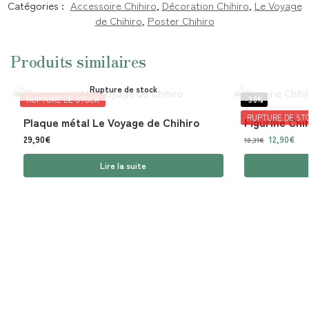
Catégories :
Accessoire Chihiro
,
Décoration Chihiro
,
Le Voyage
de Chihiro
,
Poster Chihiro
Produits similaires
Rupture de stock
RUPTURE DE STOCK
-30%
RUPTURE DE ST
Plaque métal Le Voyage de Chihiro
Figurine Chi
29,90
€
12,90
€
18,31
€
Lire la suite