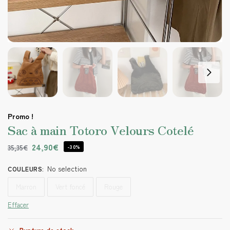
Promo !
Sac à main Totoro Velours Cotelé
24,90
€
35,35
€
-30%
No selection
COULEURS
:
Marron
Vert foncé
Rouge
Effacer