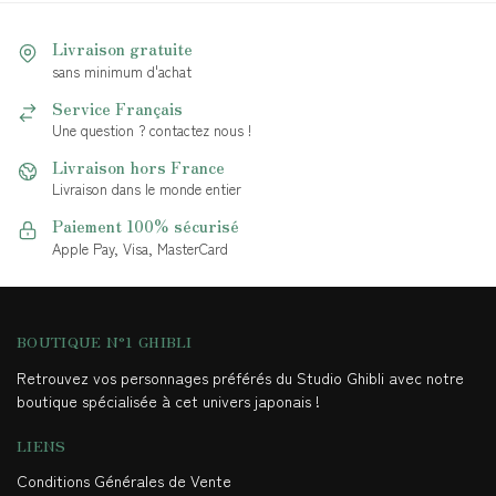
Livraison gratuite
sans minimum d'achat
Service Français
Une question ? contactez nous !
Livraison hors France
Livraison dans le monde entier
Paiement 100% sécurisé
Apple Pay, Visa, MasterCard
BOUTIQUE N°1 GHIBLI
Retrouvez vos personnages préférés du Studio Ghibli avec notre
boutique spécialisée à cet univers japonais !
LIENS
Conditions Générales de Vente