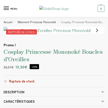
0
MENU
Accueil
Vêtement Princesse Mononoké
Cosplay Princesse Mononoké Boucles d’Oreilles
/
/
RUPTURE DE STOCK
Promo !
Cosplay Princesse Mononoké Boucles
d’Oreilles
15,90
€
22,57
€
-30%
Rupture de stock
DESCRIPTION
CARACTÉRISTIQUES