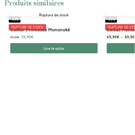
Produits similaires
Rupture de stock
-30%
-30%
RUPTURE DE STOCK
RUPTURE DE ST
Collier Princesse Mononoké
Sweat Monon
39,90
€
49,90
€
–
69,90
56,65
€
Lire la suite