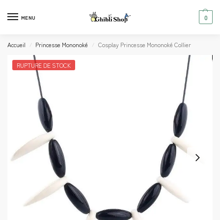
0
MENU
Accueil
Princesse Mononoké
Cosplay Princesse Mononoké Collier
/
/
RUPTURE DE STOCK