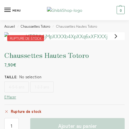
0
MENU
Accueil
Chaussettes Totoro
Chaussettes Hautes Totoro
/
/
RUPTURE DE STOCK
Chaussettes Hautes Totoro
7,90
€
No selection
TAILLE
:
4-5-6 ans
1-2-3 ans
Effacer
Rupture de stock
Ajouter au panier