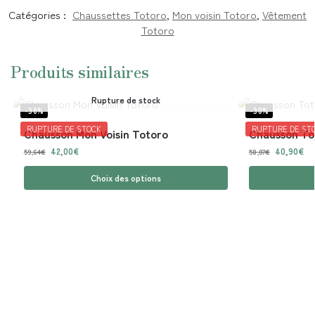
Catégories :
Chaussettes Totoro
,
Mon voisin Totoro
,
Vêtement
Totoro
Produits similaires
Rupture de stock
-30%
-30%
RUPTURE DE STOCK
RUPTURE DE ST
Chausson Mon Voisin Totoro
Chausson To
42,00
€
40,90
€
59,64
€
58,07
€
Choix des options