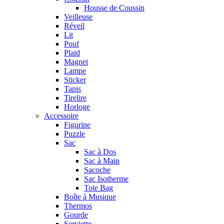
Housse de Coussin
Veilleuse
Réveil
Lit
Pouf
Plaid
Magnet
Lampe
Sticker
Tapis
Tirelire
Horloge
Accessoire
Figurine
Puzzle
Sac
Sac à Dos
Sac à Main
Sacoche
Sac Isotherme
Tote Bag
Boîte à Musique
Thermos
Gourde
Serviette