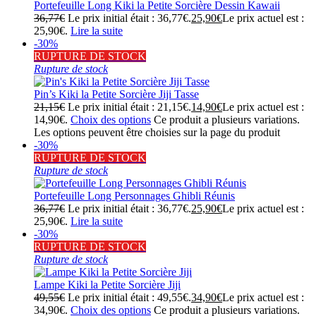
Portefeuille Long Kiki la Petite Sorcière Dessin Kawaii
36,77
€
Le prix initial était : 36,77€.
25,90
€
Le prix actuel est :
25,90€.
Lire la suite
-30%
RUPTURE DE STOCK
Rupture de stock
Pin’s Kiki la Petite Sorcière Jiji Tasse
21,15
€
Le prix initial était : 21,15€.
14,90
€
Le prix actuel est :
14,90€.
Choix des options
Ce produit a plusieurs variations.
Les options peuvent être choisies sur la page du produit
-30%
RUPTURE DE STOCK
Rupture de stock
Portefeuille Long Personnages Ghibli Réunis
36,77
€
Le prix initial était : 36,77€.
25,90
€
Le prix actuel est :
25,90€.
Lire la suite
-30%
RUPTURE DE STOCK
Rupture de stock
Lampe Kiki la Petite Sorcière Jiji
49,55
€
Le prix initial était : 49,55€.
34,90
€
Le prix actuel est :
34,90€.
Choix des options
Ce produit a plusieurs variations.