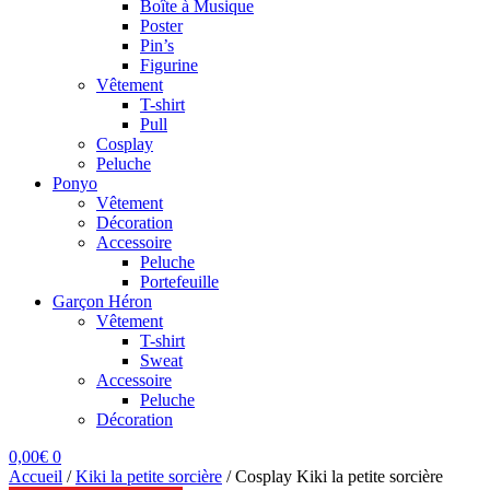
Boîte à Musique
Poster
Pin’s
Figurine
Vêtement
T-shirt
Pull
Cosplay
Peluche
Ponyo
Vêtement
Décoration
Accessoire
Peluche
Portefeuille
Garçon Héron
Vêtement
T-shirt
Sweat
Accessoire
Peluche
Décoration
0,00
€
0
Accueil
/
Kiki la petite sorcière
/
Cosplay Kiki la petite sorcière