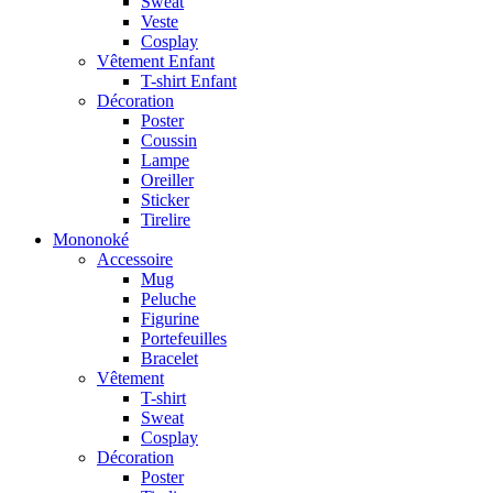
Sweat
Veste
Cosplay
Vêtement Enfant
T-shirt Enfant
Décoration
Poster
Coussin
Lampe
Oreiller
Sticker
Tirelire
Mononoké
Accessoire
Mug
Peluche
Figurine
Portefeuilles
Bracelet
Vêtement
T-shirt
Sweat
Cosplay
Décoration
Poster