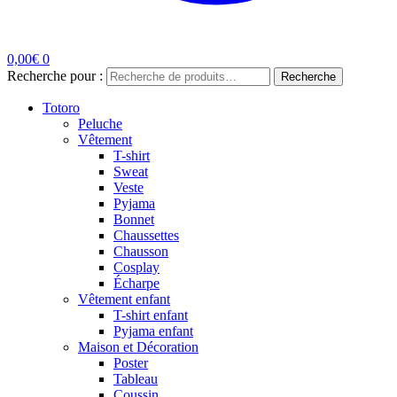
0,00
€
0
Recherche pour :
Recherche
Totoro
Peluche
Vêtement
T-shirt
Sweat
Veste
Pyjama
Bonnet
Chaussettes
Chausson
Cosplay
Écharpe
Vêtement enfant
T-shirt enfant
Pyjama enfant
Maison et Décoration
Poster
Tableau
Coussin