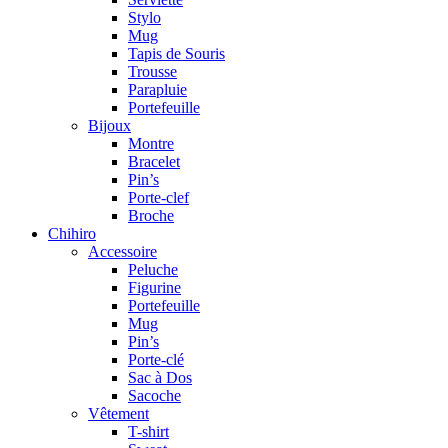
Stylo
Mug
Tapis de Souris
Trousse
Parapluie
Portefeuille
Bijoux
Montre
Bracelet
Pin’s
Porte-clef
Broche
Chihiro
Accessoire
Peluche
Figurine
Portefeuille
Mug
Pin’s
Porte-clé
Sac à Dos
Sacoche
Vêtement
T-shirt