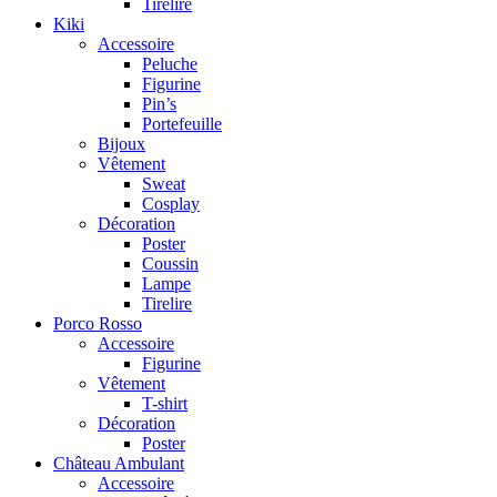
Tirelire
Kiki
Accessoire
Peluche
Figurine
Pin’s
Portefeuille
Bijoux
Vêtement
Sweat
Cosplay
Décoration
Poster
Coussin
Lampe
Tirelire
Porco Rosso
Accessoire
Figurine
Vêtement
T-shirt
Décoration
Poster
Château Ambulant
Accessoire