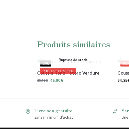
Produits similaires
Rupture de stock
-30%
RUP
RUPTURE DE STOCK
Coussin Rond Totoro Verdure
Couss
45,90
€
64,25
65,17
€
Livraison gratuite
Ser
sans minimum d'achat
Une 