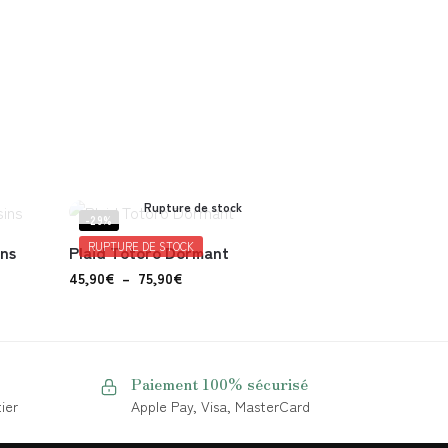
Rupture de stock
-29%
RUPTURE DE STOCK
ins
Plaid Totoro Dormant
45,90
€
–
75,90
€
Paiement 100% sécurisé
ier
Apple Pay, Visa, MasterCard