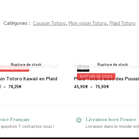
Catégories :
Coussin Totoro
,
Mon voisin Totoro
,
Plaid Totoro
Rupture de stock
Rupture de stock
TURE DE STOCK
-29%
RUPTURE DE STOCK
in Totoro Kawaii en Plaid
Plaid Totoro avec des Pouss
€
–
78,25
€
45,90
€
–
75,90
€
vice Français
Livraison hors France
question ? contactez nous !
Livraison dans le monde ent