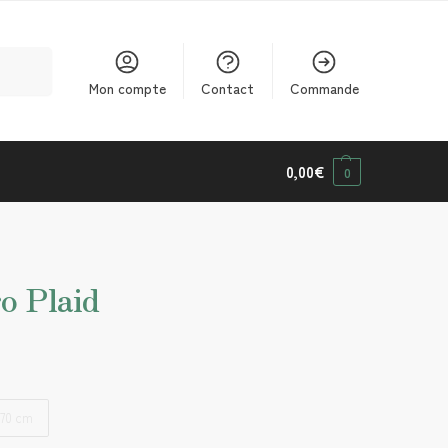
cherche
Mon compte
Contact
Commande
0,00
€
0
o Plaid
170 cm