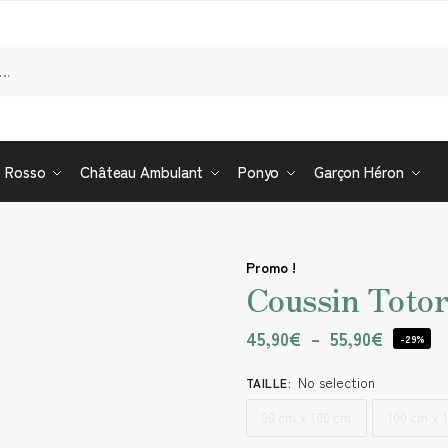
Re
o Rosso
Château Ambulant
Ponyo
Garçon Héron
Promo !
Coussin Totor
45,90
€
–
55,90
€
-29%
No selection
TAILLE
:
90 cm x 100 cm
100 cm x 