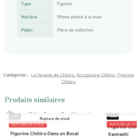
Type
Figurine
Matière
Résine peinte à la main
Public
Pièce de collection
Catégories :
Le Voyage de Chihiro
,
Accessoire Chihiro
,
Figurine
Chihiro
Produits similaires
-30%
-30%
Rupture de stock
RUPTURE DE STOCK
RUPTURE DE ST
Figurine Chi
Figurine Chihiro Dans un Bocal
Kaonashi