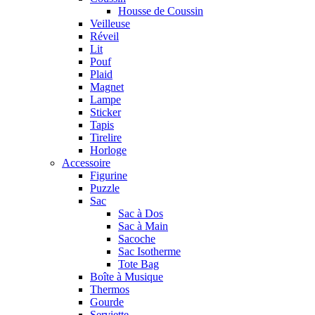
Housse de Coussin
Veilleuse
Réveil
Lit
Pouf
Plaid
Magnet
Lampe
Sticker
Tapis
Tirelire
Horloge
Accessoire
Figurine
Puzzle
Sac
Sac à Dos
Sac à Main
Sacoche
Sac Isotherme
Tote Bag
Boîte à Musique
Thermos
Gourde
Serviette