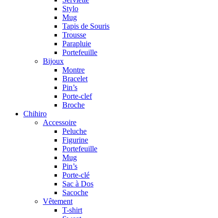
Stylo
Mug
Tapis de Souris
Trousse
Parapluie
Portefeuille
Bijoux
Montre
Bracelet
Pin’s
Porte-clef
Broche
Chihiro
Accessoire
Peluche
Figurine
Portefeuille
Mug
Pin’s
Porte-clé
Sac à Dos
Sacoche
Vêtement
T-shirt