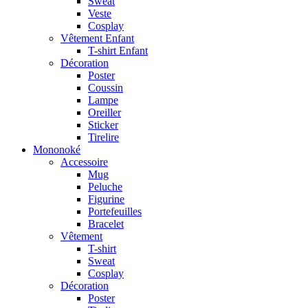
Sweat
Veste
Cosplay
Vêtement Enfant
T-shirt Enfant
Décoration
Poster
Coussin
Lampe
Oreiller
Sticker
Tirelire
Mononoké
Accessoire
Mug
Peluche
Figurine
Portefeuilles
Bracelet
Vêtement
T-shirt
Sweat
Cosplay
Décoration
Poster