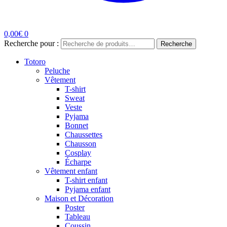
0,00
€
0
Recherche pour :
Recherche
Totoro
Peluche
Vêtement
T-shirt
Sweat
Veste
Pyjama
Bonnet
Chaussettes
Chausson
Cosplay
Écharpe
Vêtement enfant
T-shirt enfant
Pyjama enfant
Maison et Décoration
Poster
Tableau
Coussin