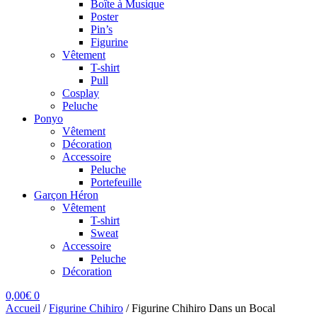
Boîte à Musique
Poster
Pin’s
Figurine
Vêtement
T-shirt
Pull
Cosplay
Peluche
Ponyo
Vêtement
Décoration
Accessoire
Peluche
Portefeuille
Garçon Héron
Vêtement
T-shirt
Sweat
Accessoire
Peluche
Décoration
0,00
€
0
Accueil
/
Figurine Chihiro
/
Figurine Chihiro Dans un Bocal