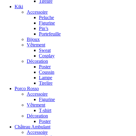
Tirelire
Kiki
Accessoire
Peluche
Figurine
Pin’s
Portefeuille
Bijoux
Vêtement
Sweat
Cosplay
Décoration
Poster
Coussin
Lampe
Tirelire
Porco Rosso
Accessoire
Figurine
Vêtement
T-shirt
Décoration
Poster
Château Ambulant
Accessoire