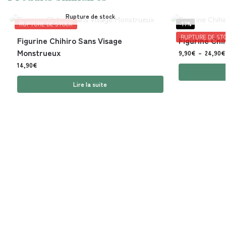
Rupture de stock
RUPTURE DE STOCK
-17%
RUPTURE DE ST
Figurine Chihiro Sans Visage
Figurine Chi
Monstrueux
9,90
€
–
24,90
€
14,90
€
Lire la suite