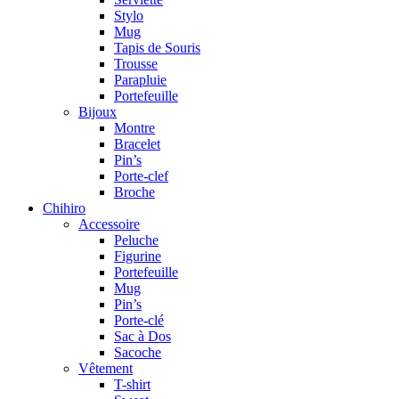
Stylo
Mug
Tapis de Souris
Trousse
Parapluie
Portefeuille
Bijoux
Montre
Bracelet
Pin’s
Porte-clef
Broche
Chihiro
Accessoire
Peluche
Figurine
Portefeuille
Mug
Pin’s
Porte-clé
Sac à Dos
Sacoche
Vêtement
T-shirt