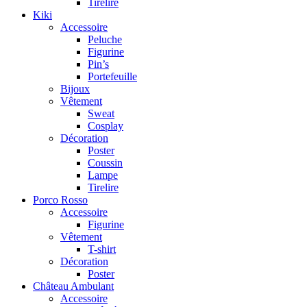
Tirelire
Kiki
Accessoire
Peluche
Figurine
Pin’s
Portefeuille
Bijoux
Vêtement
Sweat
Cosplay
Décoration
Poster
Coussin
Lampe
Tirelire
Porco Rosso
Accessoire
Figurine
Vêtement
T-shirt
Décoration
Poster
Château Ambulant
Accessoire