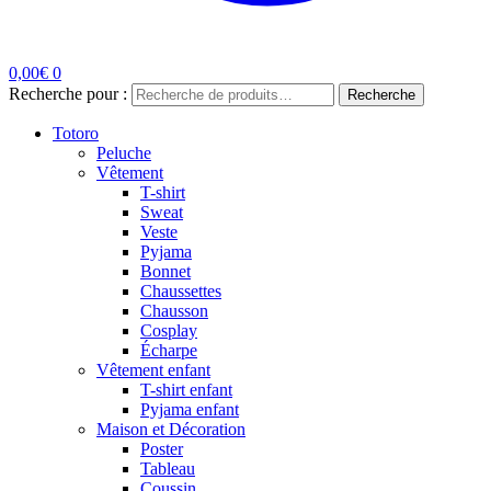
0,00
€
0
Recherche pour :
Recherche
Totoro
Peluche
Vêtement
T-shirt
Sweat
Veste
Pyjama
Bonnet
Chaussettes
Chausson
Cosplay
Écharpe
Vêtement enfant
T-shirt enfant
Pyjama enfant
Maison et Décoration
Poster
Tableau
Coussin