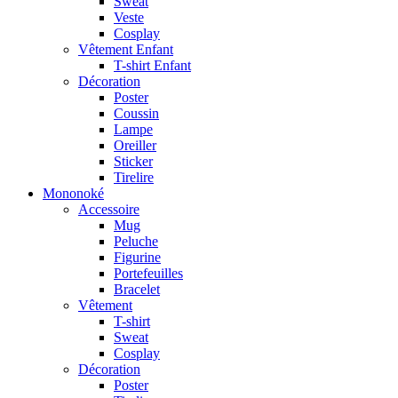
Sweat
Veste
Cosplay
Vêtement Enfant
T-shirt Enfant
Décoration
Poster
Coussin
Lampe
Oreiller
Sticker
Tirelire
Mononoké
Accessoire
Mug
Peluche
Figurine
Portefeuilles
Bracelet
Vêtement
T-shirt
Sweat
Cosplay
Décoration
Poster