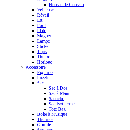
Housse de Coussin
Veilleuse
Réveil
Lit
Pouf
Plaid
Magnet
Lampe
Sticker
Tapis
Tirelire
Horloge
Accessoire
Figurine
Puzzle
Sac
Sac à Dos
Sac à Main
Sacoche
Sac Isotherme
Tote Bag
Boîte à Musique
Thermos
Gourde
Serviette