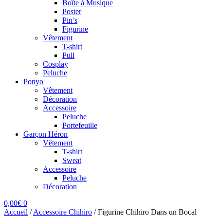
Boîte à Musique
Poster
Pin’s
Figurine
Vêtement
T-shirt
Pull
Cosplay
Peluche
Ponyo
Vêtement
Décoration
Accessoire
Peluche
Portefeuille
Garçon Héron
Vêtement
T-shirt
Sweat
Accessoire
Peluche
Décoration
0,00
€
0
Accueil
/
Accessoire Chihiro
/
Figurine Chihiro Dans un Bocal