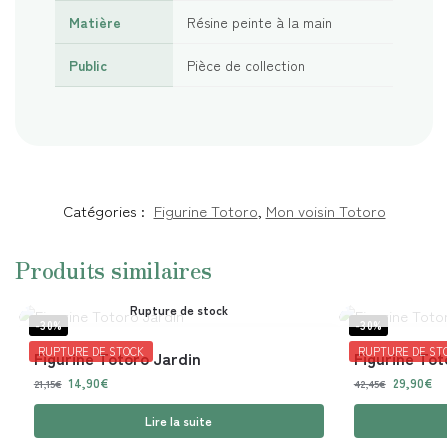
Matière
Résine peinte à la main
Public
Pièce de collection
Catégories :
Figurine Totoro
,
Mon voisin Totoro
Produits similaires
Rupture de stock
-30%
-30%
RUPTURE DE STOCK
RUPTURE DE ST
Figurine Totoro Jardin
Figurine Tot
14,90
€
29,90
€
21,15
€
42,45
€
Lire la suite