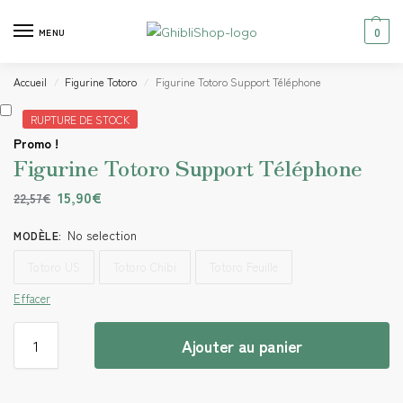
0
MENU
Accueil
Figurine Totoro
Figurine Totoro Support Téléphone
/
/
RUPTURE DE STOCK
Promo !
Figurine Totoro Support Téléphone
15,90
€
22,57
€
No selection
MODÈLE
:
Totoro US
Totoro Chibi
Totoro Feuille
Effacer
Ajouter au panier