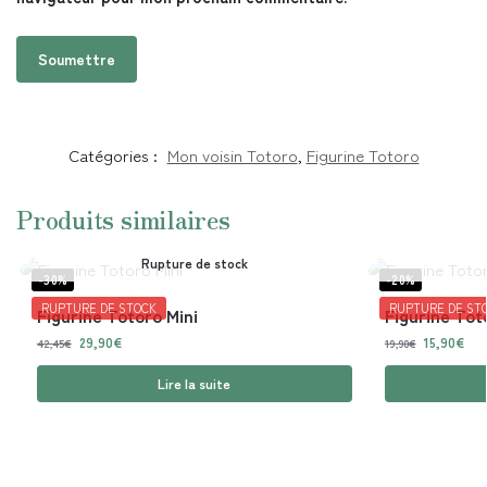
Catégories :
Mon voisin Totoro
,
Figurine Totoro
Produits similaires
Rupture de stock
-30%
-20%
RUPTURE DE STOCK
RUPTURE DE ST
Figurine Totoro Mini
Figurine Tot
29,90
€
15,90
€
42,45
€
19,90
€
Lire la suite