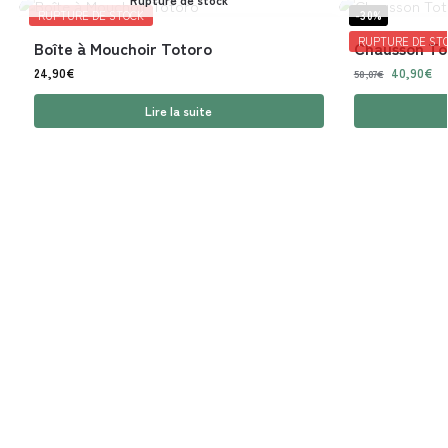
RUPTURE DE STOCK
-30%
RUPTURE DE ST
Boîte à Mouchoir Totoro
Chausson To
24,90
€
40,90
€
58,07
€
Lire la suite