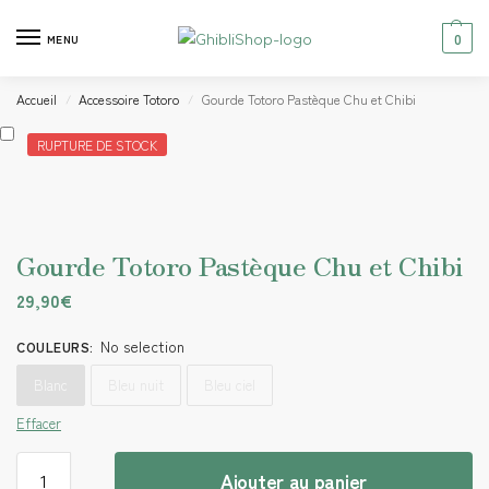
0
MENU
Accueil
Accessoire Totoro
Gourde Totoro Pastèque Chu et Chibi
/
/
RUPTURE DE STOCK
Gourde Totoro Pastèque Chu et Chibi
29,90
€
No selection
COULEURS
:
Blanc
Bleu nuit
Bleu ciel
Effacer
Ajouter au panier