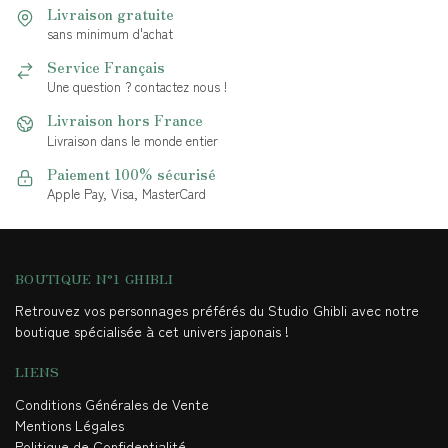
Livraison gratuite
sans minimum d'achat
Service Français
Une question ? contactez nous !
Livraison hors France
Livraison dans le monde entier
Paiement 100% sécurisé
Apple Pay, Visa, MasterCard
BOUTIQUE N°1 GHIBLI
Retrouvez vos personnages préférés du Studio Ghibli avec notre
boutique spécialisée à cet univers japonais !
LIENS
Conditions Générales de Vente
Mentions Légales
Politique de Confidentialité