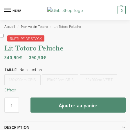
0
MENU
Accueil
Mon voisin Totoro
Lit Totoro Peluche
/
/
RUPTURE DE STOCK
Lit Totoro Peluche
340,90
€
–
390,90
€
No selection
TAILLE
:
130x200cm GRIS
150x200cm GRIS
130x200cm VERT
Effacer
Ajouter au panier
DESCRIPTION