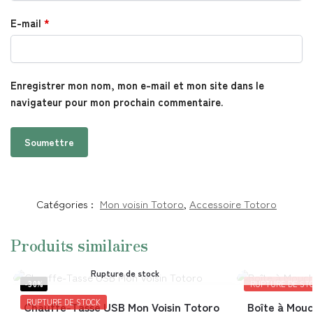
E-mail
*
Enregistrer mon nom, mon e-mail et mon site dans le
navigateur pour mon prochain commentaire.
Catégories :
Mon voisin Totoro
,
Accessoire Totoro
Produits similaires
Rupture de stock
-30%
RUPTURE DE ST
RUPTURE DE STOCK
Chauffe-Tasse USB Mon Voisin Totoro
Boîte à Mouc