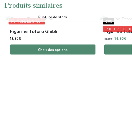
Produits similaires
Rupture de stock
RUPTURE DE STOCK
-30%
RUPTURE DE ST
Figurine Totoro Ghibli
Figurine Tot
12,90
€
14,90
€
21,15
€
Choix des options